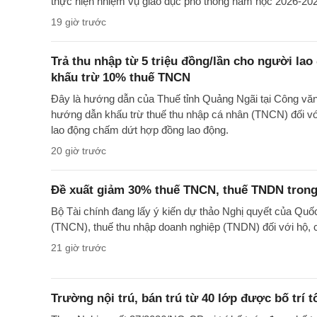
thực hiện nhiệm vụ giáo dục phổ thông năm học 2026-20
19 giờ trước
Trả thu nhập từ 5 triệu đồng/lần cho người la
khấu trừ 10% thuế TNCN
Đây là hướng dẫn của Thuế tỉnh Quảng Ngãi tại Công 
hướng dẫn khấu trừ thuế thu nhập cá nhân (TNCN) đối với
lao động chấm dứt hợp đồng lao động.
20 giờ trước
Đề xuất giảm 30% thuế TNCN, thuế TNDN trong
Bộ Tài chính đang lấy ý kiến dự thảo Nghị quyết của Quố
(TNCN), thuế thu nhập doanh nghiệp (TNDN) đối với hộ, 
21 giờ trước
Trường nội trú, bán trú từ 40 lớp được bố trí t