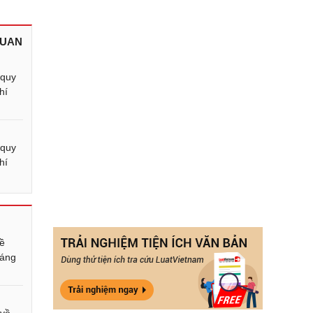
QUAN
 quy
hí
 quy
hí
về
háng