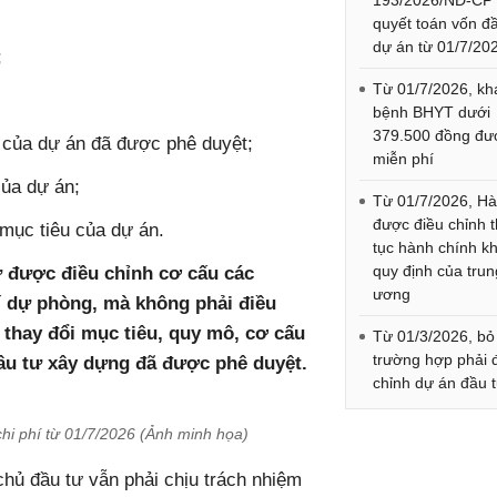
193/2026/NĐ-CP
quyết toán vốn đ
dự án từ 01/7/20
;
Từ 01/7/2026, k
bệnh BHYT dưới
379.500 đồng đư
 của dự án đã được phê duyệt;
miễn phí
của dự án;
Từ 01/7/2026, Hà
được điều chỉnh 
 mục tiêu của dự án.
tục hành chính k
quy định của trun
ư được điều chỉnh cơ cấu các
ương
í dự phòng, mà không phải điều
thay đổi mục tiêu, quy mô, cơ cấu
Từ 01/3/2026, bỏ
trường hợp phải 
u tư xây dựng đã được phê duyệt.
chỉnh dự án đầu 
chi phí từ 01/7/2026 (Ảnh minh họa)
hủ đầu tư vẫn phải chịu trách nhiệm