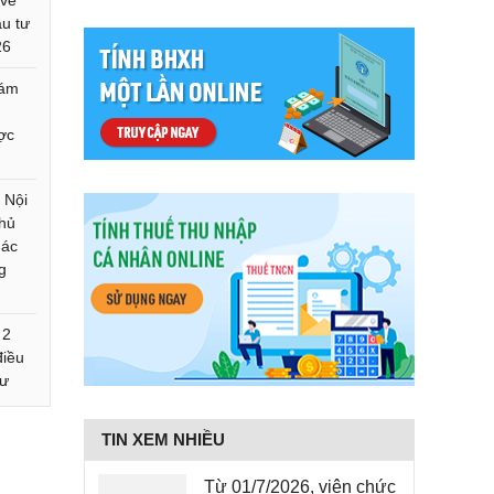
 về
ầu tư
26
hám
ợc
 Nội
thủ
hác
g
 2
điều
tư
TIN XEM NHIỀU
Từ 01/7/2026, viên chức