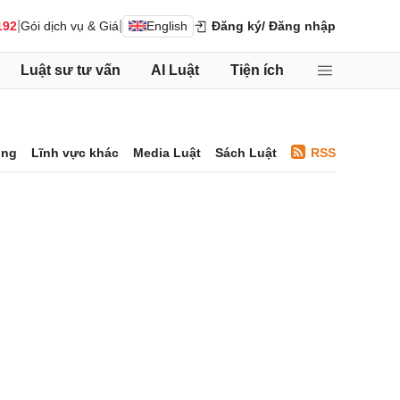
|
|
192
Gói dịch vụ & Giá
English
Đăng ký
/ Đăng nhập
Luật sư tư vấn
AI Luật
Tiện ích
ông
Lĩnh vực khác
Media Luật
Sách Luật
RSS