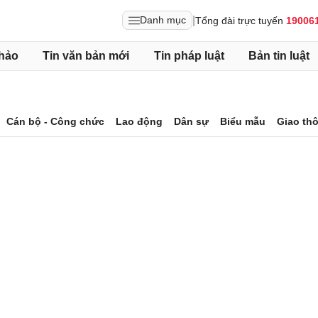
|
Danh mục
Tổng đài trực tuyến
19006
hảo
Tin văn bản mới
Tin pháp luật
Bản tin luật
Cán bộ - Công chức
Lao động
Dân sự
Biểu mẫu
Giao th