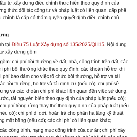
ầu tư xây dựng điều chỉnh thực hiện theo quy định của
ng thức đối tác công tư và pháp luật có liên quan, cấp phê
 chỉnh là cấp có thẩm quyền quyết định điều chỉnh chủ
dựng
h tại
Điều 75 Luật Xây dựng số 135/2025/QH15
. Nội dung
 tư xây dựng gồm:
 gồm: chi phí bồi thường về đất, nhà, công trình trên đất, các
chi phí bồi thường khác theo quy định; các khoản hỗ trợ khi
hi phí bảo đảm cho việc tổ chức bồi thường, hỗ trợ và tái
ác bồi thường, hỗ trợ và tái định cư (nếu có); chi phí sử
 dựng và các khoản chi phí khác liên quan đến việc sử dụng,
ớc, tài nguyên biển theo quy định của pháp luật (nếu có);
chi phí trồng rừng thay thế theo quy định của pháp luật (nếu
 (nếu có); chi phí di dời, hoàn trả cho phần hạ tầng kỹ thuật
 mặt bằng (nếu có); các chi phí có liên quan khác;
các công trình, hạng mục công trình của dự án; chi phí xây