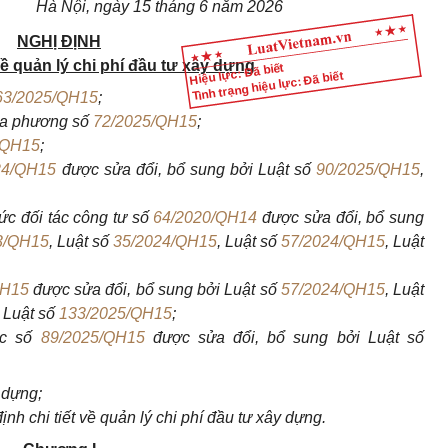
Hà Nội, ngày 15 tháng 6 năm 2026
NGHỊ ĐỊNH
về quản lý chi phí đầu tư xây dựng
Hiệu lực: Đã biết
Tình trạng hiệu lực: Đã biết
63/2025/QH15
;
ịa phương số
72/2025/QH15
;
/QH15
;
24/QH15
được sửa đổi, bổ sung bởi Luật số
90/2025/QH15
,
ức đối tác công tư số
64/2020/QH14
được sửa đổi, bổ sung
3/QH15
, Luật số
35/2024/QH15
, Luật số
57/2024/QH15
, Luật
QH15
được sửa đổi, bổ sung bởi Luật số
57/2024/QH15
, Luật
, Luật số
133/2025/QH15
;
ớc số
89/2025/QH15
được sửa đổi, bổ sung bởi Luật số
 dựng;
h chi tiết về quản lý chi phí đầu tư xây dựng.