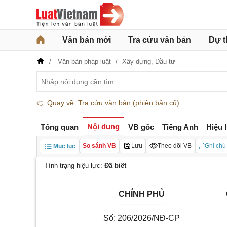
Văn bản mới
Tra cứu văn bản
Dự t
Văn bản pháp luật
Xây dựng,
Đầu tư
👉
Quay về: Tra cứu văn bản (phiên bản cũ)
Nội dung
Tổng quan
VB gốc
Tiếng Anh
Hiệu 
So sánh VB
Lưu
Theo dõi VB
Ghi chú
Mục lục
Tình trạng hiệu lực:
Đã biết
CHÍNH PHỦ
__________
Số: 206/2026/NĐ-CP