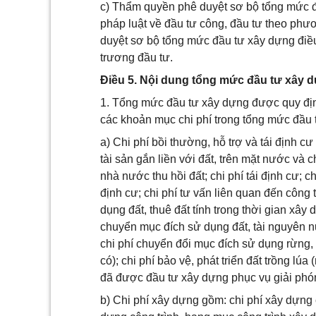
c) Thẩm quyền phê duyệt sơ bộ tổng mức đ
pháp luật về đầu tư công, đầu tư theo phươ
duyệt sơ bộ tổng mức đầu tư xây dựng điều
trương đầu tư.
Điều 5. Nội dung tổng mức đầu tư xây 
1. Tổng mức đầu tư xây dựng được quy địn
các khoản mục chi phí trong tổng mức đầu
a) Chi phí bồi thường, hỗ trợ và tái định cư
tài sản gắn liền với đất, trên mặt nước và 
nhà nước thu hồi đất; chi phí tái định cư; c
định cư; chi phí tư vấn liên quan đến công t
dụng đất, thuê đất tính trong thời gian xây
chuyển mục đích sử dụng đất, tài nguyên nư
chi phí chuyển đổi mục đích sử dụng rừng, 
có); chi phí bảo vệ, phát triển đất trồng lúa
đã được đầu tư xây dựng phục vụ giải phóng
b) Chi phí xây dựng gồm: chi phí xây dựng 