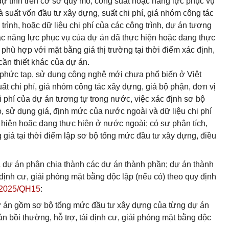
ự tính trên cơ sở quy mô, công suất hoặc năng lực phục vụ
 suất vốn đầu tư xây dựng, suất chi phí, giá nhóm công tác
trình, hoặc dữ liệu chi phí của các công trình, dự án tương
oặc năng lực phục vụ của dự án đã thực hiện hoặc đang thực
n phù hợp với mặt bằng giá thị trường tại thời điểm xác định,
cần thiết khác của dự án.
 phức tạp, sử dụng công nghệ mới chưa phổ biến ở Việt
t chi phí, giá nhóm công tác xây dựng, giá bộ phận, đơn vị
hi phí của dự án tương tự trong nước, việc xác định sơ bộ
 sử dụng giá, định mức của nước ngoài và dữ liệu chi phí
 hiện hoặc đang thực hiện ở nước ngoài; có sự phân tích,
 giá tại thời điểm lập sơ bộ tổng mức đầu tư xây dựng, điều
a dự án phân chia thành các dự án thành phần; dự án thành
 định cư, giải phóng mặt bằng độc lập (nếu có) theo quy định
/2025/QH15
:
ự án gồm sơ bộ tổng mức đầu tư xây dựng của từng dự án
n bồi thường, hỗ trợ, tái định cư, giải phóng mặt bằng độc