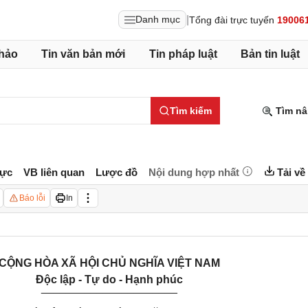
|
Danh mục
Tổng đài trực tuyến
19006
hảo
Tin văn bản mới
Tin pháp luật
Bản tin luật
Tìm kiếm
Tìm nâ
lực
VB liên quan
Lược đồ
Nội dung hợp nhất
Tải về
Báo lỗi
In
CỘNG HÒA XÃ HỘI CHỦ NGHĨA VIỆT NAM
Độc lập - Tự do - Hạnh phúc
______________________