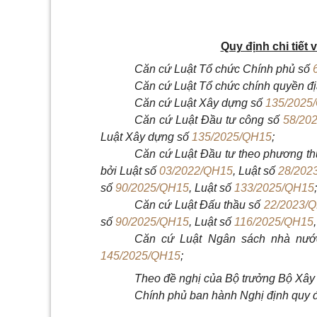
Quy định chi tiết 
Căn cứ Luật Tổ chức Chính phủ số
Căn cứ Luật Tổ chức chính quyền đ
Căn cứ Luật Xây dựng số
135/2025
Căn cứ Luật Đầu tư công số
58/20
Luật Xây dựng số
135/2025/QH15
;
Căn cứ Luật Đầu tư theo phương th
bởi Luật số
03/2022/QH15
, Luật số
28/202
số
90/2025/QH15
, Luật số
133/2025/QH15
;
Căn cứ Luật Đấu thầu số
22/2023/
số
90/2025/QH15
, Luật số
116/2025/QH15
Căn cứ Luật Ngân sách nhà nư
145/2025/QH15
;
Theo đề nghị của Bộ trưởng Bộ Xây
Chính phủ ban hành Nghị định quy địn