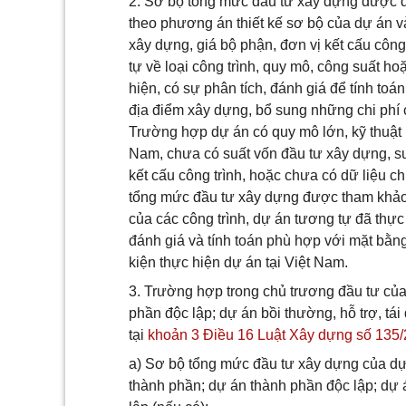
2. Sơ bộ tổng mức đầu tư xây dựng được d
theo phương án thiết kế sơ bộ của dự án và
xây dựng, giá bộ phận, đơn vị kết cấu công 
tự về loại công trình, quy mô, công suất h
hiện, có sự phân tích, đánh giá để tính toá
địa điểm xây dựng, bổ sung những chi phí 
Trường hợp dự án có quy mô lớn, kỹ thuật
Nam, chưa có suất vốn đầu tư xây dựng, suấ
kết cấu công trình, hoặc chưa có dữ liệu c
tổng mức đầu tư xây dựng được tham khảo,
của các công trình, dự án tương tự đã thực
đánh giá và tính toán phù hợp với mặt bằng
kiện thực hiện dự án tại Việt Nam.
3. Trường hợp trong chủ trương đầu tư củ
phần độc lập; dự án bồi thường, hỗ trợ, tái
tại
khoản 3 Điều 16 Luật Xây dựng số 135
a) Sơ bộ tổng mức đầu tư xây dựng của d
thành phần; dự án thành phần độc lập; dự á