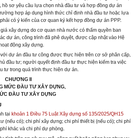
, hồ sơ yêu cầu lựa chọn nhà đầu tư và hợp đồng dự án
trường hợp áp dụng hình thức chỉ định nhà đầu tư hoặc lựa
 phải có ý kiến của cơ quan ký kết hợp đồng dự án PPP.
số giá xây dựng do cơ quan nhà nước có thẩm quyền ban
các dự án, công trình đã phê duyệt, được cập nhật vào Hệ
 hoạt động xây dựng.
i với dự án đầu tư công được thực hiện trên cơ sở phân cấp,
ủ đầu tư; người quyết định đầu tư thực hiện kiểm tra việc
 tư trong quá trình thực hiện dự án.
CHƯƠNG II
G MỨC ĐẦU TƯ XÂY DỰNG,
ỨC ĐẦU TƯ XÂY DỰNG
g
h tại
khoản 1 Điều 75 Luật Xây dựng số 135/2025/QH15
ư (nếu có); chi phí xây dựng; chi phí thiết bị (nếu có); chi phí
 phí khác và chi phí dự phòng.