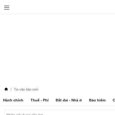
Tin văn bản mới
Hành chính
Thuế - Phí
Đất đai - Nhà ở
Bảo hiểm
C