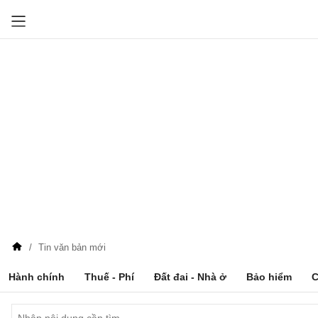
Tin văn bản mới
Hành chính
Thuế - Phí
Đất đai - Nhà ở
Bảo hiểm
C