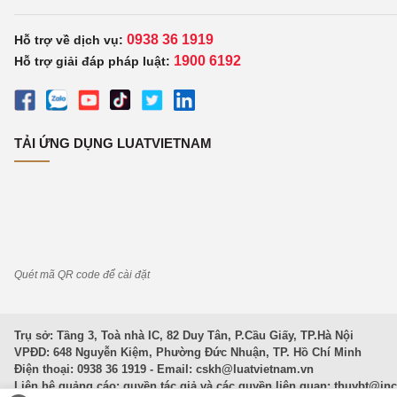
0938 36 1919
Hỗ trợ về dịch vụ:
1900 6192
Hỗ trợ giải đáp pháp luật:
TẢI ỨNG DỤNG LUATVIETNAM
Quét mã QR code để cài đặt
Trụ sở: Tầng 3, Toà nhà IC, 82 Duy Tân, P.Cầu Giấy, TP.Hà Nội
VPĐD: 648 Nguyễn Kiệm, Phường Đức Nhuận, TP. Hồ Chí Minh
Điện thoại: 0938 36 1919 - Email:
cskh@luatvietnam.vn
Liên hệ quảng cáo; quyền tác giả và các quyền liên quan:
thuybt@in