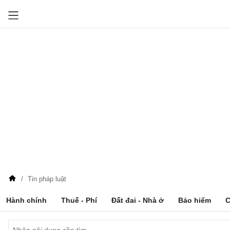
Tin pháp luật
Hành chính
Thuế - Phí
Đất đai - Nhà ở
Bảo hiểm
C