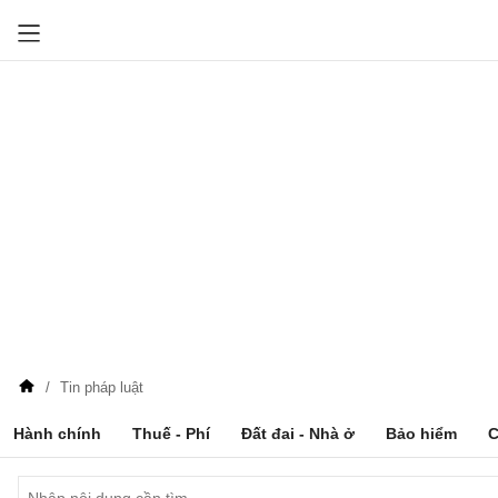
Tin pháp luật
Hành chính
Thuế - Phí
Đất đai - Nhà ở
Bảo hiểm
C