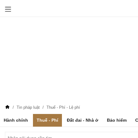
Tin pháp luật
Thuế - Phí - Lệ phí
Hành chính
Thuế - Phí
Đất đai - Nhà ở
Bảo hiểm
C