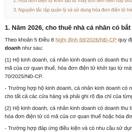
2. Hóa đơn điện tử khởi tạo từ máy tính tiền hiện nay đư
3. Nguyên tắc lập quản lý và sử dụng hóa đơn điện tử hi
1. Năm 2026, cho thuê nhà cá nhân có bắt
Theo khoản 5 Điều 8
Nghị định 68/2026/NĐ-CP
quy đ
doanh
như sau:
(1) Hộ kinh doanh, cá nhân kinh doanh có doanh thu tí
mã của cơ quan thuế, hóa đơn điện tử khởi tạo từ máy 
70/2025/NĐ-CP.
- Trường hợp hộ kinh doanh, cá nhân kinh doanh có n
cho tất cả các cửa hàng và phải ghi rõ địa chỉ của từ
(2) Hộ kinh doanh, cá nhân kinh doanh có doanh thu tí
hóa đơn điện tử có mã của cơ quan thuế hoặc hóa đơn 
- Trường hợp đáp ứng điều kiện và có nhu cầu sử dụ