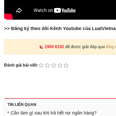
>> Đăng ký theo dõi Kênh Youtube của LuatViet
1900 6192
để được giải đáp qua
tổng 
Đánh giá bài viết:
TIN LIÊN QUAN
Cần làm gì sau khi trả hết nợ ngân hàng?