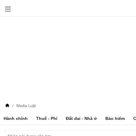
Media Luật
Hành chính
Thuế - Phí
Đất đai - Nhà ở
Bảo hiểm
C