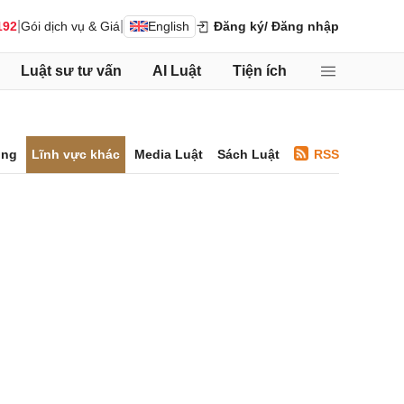
|
|
192
Gói dịch vụ & Giá
English
Đăng ký
/ Đăng nhập
Luật sư tư vấn
AI Luật
Tiện ích
ông
Lĩnh vực khác
Media Luật
Sách Luật
RSS