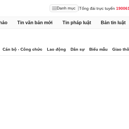
|
Danh mục
Tổng đài trực tuyến
19006
hảo
Tin văn bản mới
Tin pháp luật
Bản tin luật
Cán bộ - Công chức
Lao động
Dân sự
Biểu mẫu
Giao th