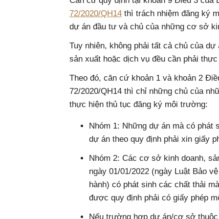
Căn cứ quy định tại khoản 9 Điều 3 của
72/2020/QH14
thì trách nhiệm đăng ký m
dự án đầu tư và chủ của những cơ sở ki
Tuy nhiên, không phải tất cả chủ của dự
sản xuất hoặc dịch vụ đều cần phải thực
Theo đó, căn cứ khoản 1 và khoản 2 Điề
72/2020/QH14 thì chỉ những chủ của nh
thực hiện thủ tục đăng ký môi trường:
Nhóm 1: Những dự án mà có phát si
dự án theo quy định phải xin giấy 
Nhóm 2: Các cơ sở kinh doanh, sản
ngày 01/01/2022 (ngày Luật Bảo vệ 
hành) có phát sinh các chất thải m
được quy định phải có giấy phép m
Nếu trường hợp dự án/cơ sở thuộc