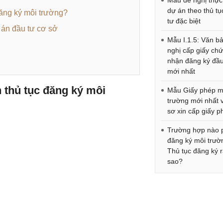
Mẫu đề nghị thực
dự án theo thủ tụ
 đăng ký môi trường?
tư đặc biệt
 án đầu tư cơ sở
Mẫu I.1.5: Văn b
nghị cấp giấy ch
nhận đăng ký đầu
mới nhất
n thủ tục đăng ký môi
Mẫu Giấy phép m
trường mới nhất 
sơ xin cấp giấy p
Trường hợp nào 
đăng ký môi trườ
Thủ tục đăng ký 
sao?