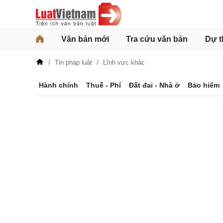
Văn bản mới
Tra cứu văn bản
Dự t
Tin pháp luật
Lĩnh vực khác
Hành chính
Thuế - Phí
Đất đai - Nhà ở
Bảo hiểm