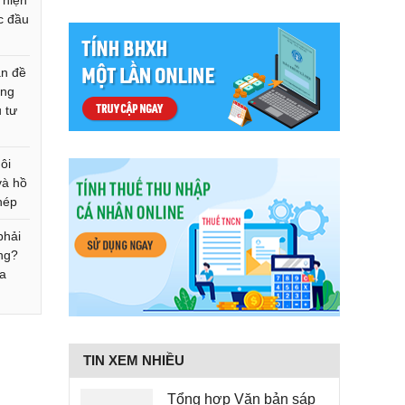
 hiện
c đầu
ản đề
ứng
 tư
ôi
và hồ
hép
phải
ng?
ra
TIN XEM NHIỀU
Tổng hợp Văn bản sáp