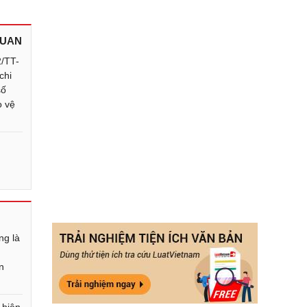
QUAN
2/TT-
chi
số
o vệ
ng là
n