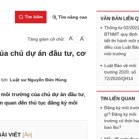
Tìm kiếm
Tìm nâng cao
VĂN BẢN LIÊN 
Thông tư 02/202
BTNMT quy định 
Tăng giảm cỡ chữ:
tiết thi hành một 
điều của Luật Bả
ủa chủ dự án đầu tư, cơ
môi trường
Luật Bảo vệ môi
trường 2020, số
72/2020/QH14
 bởi:
Luật sư Nguyễn Đức Hùng
ý môi trường của chủ dự án đầu tư,
TIN LIÊN QUAN
ên quan đến thủ tục đăng ký môi
Đăng ký môi trườ
gì? Đăng ký môi
trường có thời hạ
bao lâu?
ÀI VIẾT
[Ẩn]