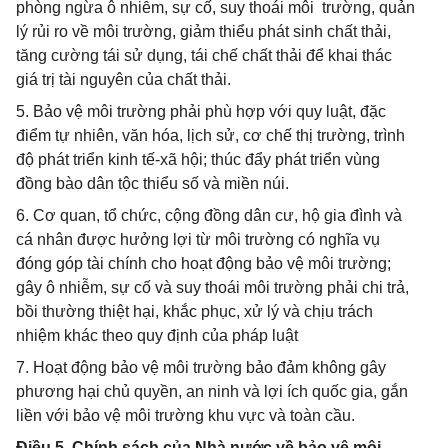
phòng ngừa ô nhiễm, sự cố, suy thoái môi trường, quản
lý rủi ro về môi trường, giảm thiểu phát sinh chất thải,
tăng cường tái sử dụng, tái chế chất thải để khai thác
giá trị tài nguyên của chất thải.
5. Bảo vệ môi trường phải phù hợp với quy luật, đặc
điểm tự nhiên, văn hóa, lịch sử, cơ chế thị trường, trình
độ phát triển kinh tế-xã hội; thúc đẩy phát triển vùng
đồng bào dân tộc thiểu số và miền núi.
6. Cơ quan, tổ chức, cộng đồng dân cư, hộ gia đình và
cá nhân được hưởng lợi từ môi trường có nghĩa vụ
đóng góp tài chính cho hoạt động bảo vệ môi trường;
gây ô nhiễm, sự cố và suy thoái môi trường phải chi trả,
bồi thường thiệt hại, khắc phục, xử lý và chịu trách
nhiệm khác theo quy định của pháp luật
7. Hoạt động bảo vệ môi trường bảo đảm không gây
phương hại chủ quyền, an ninh và lợi ích quốc gia, gắn
liền với bảo vệ môi trường khu vực và toàn cầu.
Điều 5. Chính sách của Nhà nước về bảo vệ môi