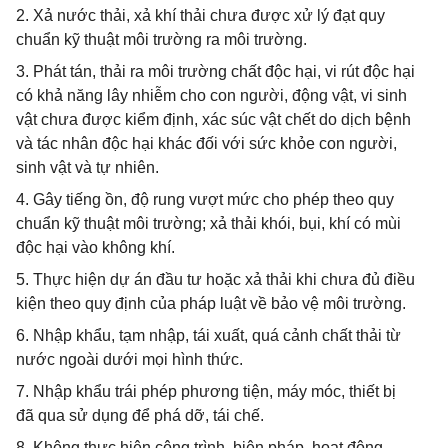
2. Xả nước thải, xả khí thải chưa được xử lý đạt quy
chuẩn kỹ thuật môi trường ra môi trường.
3. Phát tán, thải ra môi trường chất độc hại, vi rút độc hại
có khả năng lây nhiễm cho con người, động vật, vi sinh
vật chưa được kiểm định, xác súc vật chết do dịch bệnh
và tác nhân độc hại khác đối với sức khỏe con người,
sinh vật và tự nhiên.
4. Gây tiếng ồn, độ rung vượt mức cho phép theo quy
chuẩn kỹ thuật môi trường; xả thải khói, bụi, khí có mùi
độc hại vào không khí.
5. Thực hiện dự án đầu tư hoặc xả thải khi chưa đủ điều
kiện theo quy định của pháp luật về bảo vệ môi trường.
6. Nhập khẩu, tạm nhập, tái xuất, quá cảnh chất thải từ
nước ngoài dưới mọi hình thức.
7. Nhập khẩu trái phép phương tiện, máy móc, thiết bị
đã qua sử dụng để phá dỡ, tái chế.
8. Không thực hiện công trình, biện pháp, hoạt động