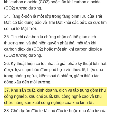
khí carbon dioxide (CO2) hoặc tấn khí carbon dioxide
(CO2) tương đương.
34. Tầng ô-dôn là một lớp trong tầng bình lưu của Trái
Đất, có tác dụng bảo vệ Trái Đất khỏi các bức xạ cực tím
có hại từ Mặt Trời.
35. Tín chỉ các-bon là chứng nhận có thể giao dịch
thương mại và thể hiện quyền phát thải một tấn khí
carbon dioxide (CO2) hoặc một tấn khí carbon dioxide
(CO2) tương đương.
36. Kỹ thuật hiện có tốt nhất là giải pháp kỹ thuật tốt nhất
được lựa chọn bảo đảm phù hợp với thực tế, hiệu quả
trong phòng ngừa, kiểm soát ô nhiễm, giảm thiểu tác
động xấu đến môi trường.
37. Khu sản xuất, kinh doanh, dịch vụ tập trung gồm khu
công nghiệp, khu chế xuất, khu công nghệ cao và khu
chức năng sản xuất công nghiệp của khu kinh tế .
38. Chủ dự án đầu tư là chủ đầu tư hoặc nhà đầu tư của