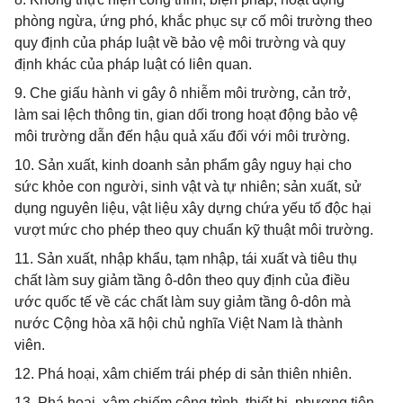
phòng ngừa, ứng phó, khắc phục sự cố môi trường theo
quy định của pháp luật về bảo vệ môi trường và quy
định khác của pháp luật có liên quan.
9. Che giấu hành vi gây ô nhiễm môi trường, cản trở,
làm sai lệch thông tin, gian dối trong hoạt động bảo vệ
môi trường dẫn đến hậu quả xấu đối với môi trường.
10. Sản xuất, kinh doanh sản phẩm gây nguy hại cho
sức khỏe con người, sinh vật và tự nhiên; sản xuất, sử
dụng nguyên liệu, vật liệu xây dựng chứa yếu tố độc hại
vượt mức cho phép theo quy chuẩn kỹ thuật môi trường.
11. Sản xuất, nhập khẩu, tạm nhập, tái xuất và tiêu thụ
chất làm suy giảm tầng ô-dôn theo quy định của điều
ước quốc tế về các chất làm suy giảm tầng ô-dôn mà
nước Cộng hòa xã hội chủ nghĩa Việt Nam là thành
viên.
12. Phá hoại, xâm chiếm trái phép di sản thiên nhiên.
13. Phá hoại, xâm chiếm công trình, thiết bị, phương tiện