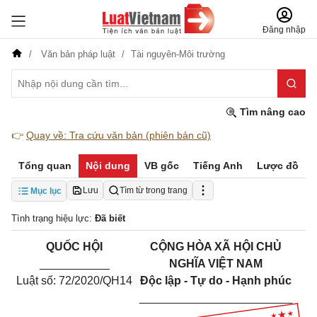
Đăng nhập
Văn bản pháp luật
Tài nguyên-Môi trường
Tìm nâng cao
👉
Quay về: Tra cứu văn bản (phiên bản cũ)
Tổng quan
Nội dung
VB gốc
Tiếng Anh
Lược đồ
Lưu
Tìm từ trong trang
Mục lục
Tình trạng hiệu lực:
Đã biết
QUỐC
HỘ
I
CỘNG HÒA XÃ HỘI CHỦ
___________
NGHĨA VIỆT NAM
Luật số: 72/2020/QH14
Độc lập - Tự do - Hạnh phúc
__________________
______