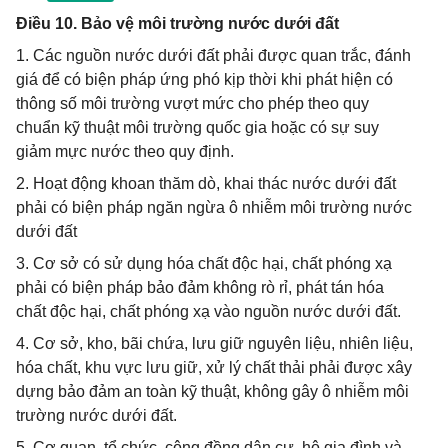
Điều 10. Bảo vệ môi trường nước dưới đất
1. Các nguồn nước dưới đất phải được quan trắc, đánh
giá để có biện pháp ứng phó kịp thời khi phát hiện có
thông số môi trường vượt mức cho phép theo quy
chuẩn kỹ thuật môi trường quốc gia hoặc có sự suy
giảm mực nước theo quy định.
2. Hoạt động khoan thăm dò, khai thác nước dưới đất
phải có biện pháp ngăn ngừa ô nhiễm môi trường nước
dưới đất
3. Cơ sở có sử dụng hóa chất độc hại, chất phóng xạ
phải có biện pháp bảo đảm không rò rỉ, phát tán hóa
chất độc hại, chất phóng xạ vào nguồn nước dưới đất.
4. Cơ sở, kho, bãi chứa, lưu giữ nguyên liệu, nhiên liệu,
hóa chất, khu vực lưu giữ, xử lý chất thải phải được xây
dựng bảo đảm an toàn kỹ thuật, không gây ô nhiễm môi
trường nước dưới đất.
5. Cơ quan, tổ chức, cộng đồng dân cư, hộ gia đình và