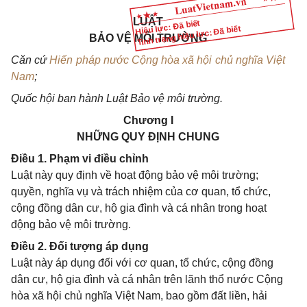
LUẬT
Hiệu lực: Đã biết
Tình trạng hiệu lực: Đã biết
BẢO VỆ MÔI TRƯỜNG
Căn cứ
Hiến pháp nước Cộng hòa xã hội chủ nghĩa Việt
Nam
;
Quốc hội ban hành Luật Bảo vệ môi trường.
Chương I
NHỮNG QUY ĐỊNH CHUNG
Điều 1. Phạm vi điều chỉnh
Luật này quy định về hoạt động bảo vệ môi trường;
quyền, nghĩa vụ và trách nhiệm của cơ quan, tổ chức,
cộng đồng dân cư, hộ gia đình và cá nhân trong hoạt
động bảo vệ môi trường.
Điều 2. Đối tượng áp dụng
Luật này áp dụng đối với cơ quan, tổ chức, cộng đồng
dân cư, hộ gia đình và cá nhân trên lãnh thổ nước Cộng
hòa xã hội chủ nghĩa Việt Nam, bao gồm đất liền, hải