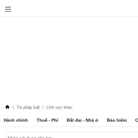
Tin pháp luật
Lĩnh vực khác
Hành chính
Thuế - Phí
Đất đai - Nhà ở
Bảo hiểm
C