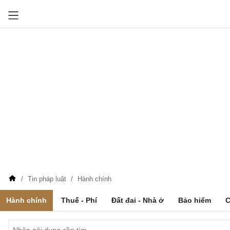
Tin pháp luật
Hành chính
Hành chính
Thuế - Phí
Đất đai - Nhà ở
Bảo hiểm
C