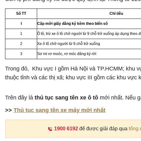
Số TT
Chỉ tiêu
I
Cấp mới giấy đăng ký kèm theo biển số
1
Ô tô, trừ xe ô tô chở người từ 9 chỗ trở xuống áp dụng theo
2
Xe ô tô chở người từ 9 chỗ trở xuống
3
Sơ mi rơ moóc, rơ móc đăng ký rời
Trong đó, Khu vực I gồm Hà Nội và TP.HCMM; khu vực
thuộc tỉnh và các thị xã; khu vực III gồm các khu vực 
Trên đây là
thủ tục sang tên xe ô tô
mới nhất. Nếu gặ
>>
Thủ tục sang tên xe máy mới nhất
1900 6192
để được giải đáp qua
tổng 