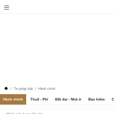
Tin pháp luật
Hành chính
Hành chính
Thuế - Phí
Đất đai - Nhà ở
Bảo hiểm
C