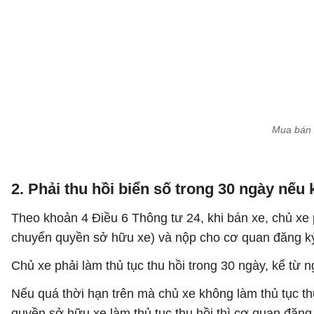
Mua bán x
2. Phải thu hồi biển số trong 30 ngày nếu 
Theo khoản 4 Điều 6 Thông tư 24, khi bán xe, chủ xe 
chuyển quyền sở hữu xe) và nộp cho cơ quan đăng ký 
Chủ xe phải làm thủ tục thu hồi trong 30 ngày, kể từ
Nếu quá thời hạn trên mà chủ xe không làm thủ tục t
quyền sở hữu xe làm thủ tục thu hồi thì cơ quan đăng 