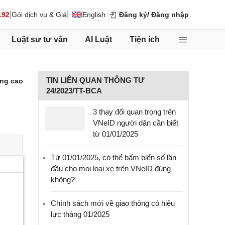
|
|
192
Gói dịch vụ & Giá
English
Đăng ký
/ Đăng nhập
Luật sư tư vấn
AI Luật
Tiện ích
TIN LIÊN QUAN THÔNG TƯ
ng cao
24/2023/TT-BCA
3 thay đổi quan trọng trên
VNeID người dân cần biết
từ 01/01/2025
Từ 01/01/2025, có thể bấm biển số lần
đầu cho mọi loại xe trên VNeID đúng
không?
Chính sách mới về giao thông có hiệu
lực tháng 01/2025