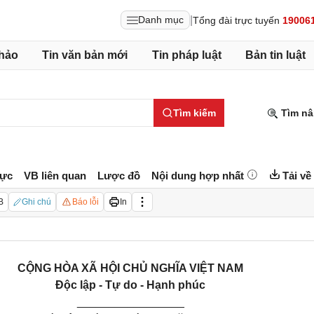
|
Danh mục
Tổng đài trực tuyến
19006
hảo
Tin văn bản mới
Tin pháp luật
Bản tin luật
Tìm kiếm
Tìm nâ
lực
VB liên quan
Lược đồ
Nội dung hợp nhất
Tải về
B
Ghi chú
Báo lỗi
In
CỘNG HÒA XÃ HỘI CHỦ NGHĨA VIỆT NAM
Độc lập - Tự do - Hạnh phúc
_________________