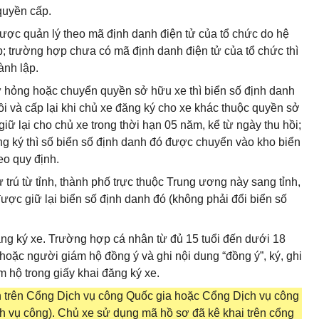
quyền cấp.
e được quản lý theo mã định danh điện tử của tổ chức do hệ
p; trường hợp chưa có mã định danh điện tử của tổ chức thì
ành lập.
ư hỏng hoặc chuyển quyền sở hữu xe thì biển số định danh
i và cấp lại khi chủ xe đăng ký cho xe khác thuộc quyền sở
ữ lại cho chủ xe trong thời hạn 05 năm, kể từ ngày thu hồi;
ng ký thì số biển số định danh đó được chuyển vào kho biển
eo quy định.
 trú từ tỉnh, thành phố trực thuộc Trung ương này sang tỉnh,
ược giữ lại biển số định danh đó (không phải đổi biển số
đăng ký xe. Trường hợp cá nhân từ đủ 15 tuổi đến dưới 18
hoặc người giám hộ đồng ý và ghi nội dung “đồng ý”, ký, ghi
 hộ trong giấy khai đăng ký xe.
ện trên Cổng Dịch vụ công Quốc gia hoặc Cổng Dịch vụ công
h vụ công). Chủ xe sử dụng mã hồ sơ đã kê khai trên cổng