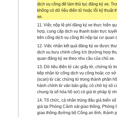
dịch vụ công để làm thủ tục đăng ký xe. T
không có dữ liệu điện tử hoặc lỗi kỹ thuật t
xe.
11. Việc nộp lệ phí đăng ký xe thực hiện q
hợp, cung cấp dịch vụ thanh toán trực tuy
trên cổng dịch vụ công thì nộp tại cơ quan 
12. Việc nhận kết quả đăng ký xe được thự
dịch vụ bưu chính công ích (trường hợp thự
quan đăng ký xe theo nhu cầu của chủ xe.
13. Dữ liệu điện tử các giấy tờ, chứng từ 
tiếp nhận từ cổng dịch vụ công hoặc cơ sở
(scan) từ các chứng từ trong thành phần hồ
hành chính từ văn bản giấy, có chữ ký số c
chung là số hóa hồ sơ) có giá trị pháp lý n
14. Tổ chức, cá nhân trúng đấu giá biển số
giá tại Phòng Cảnh sát giao thông, Phòng
giao thông đường bộ Công an tỉnh, thành 