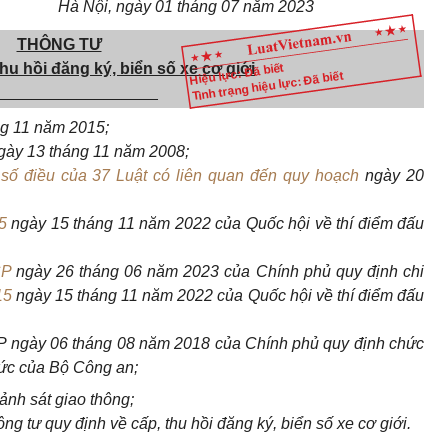
H
à Nội, ngày
01
tháng
07
năm
2023
THÔNG TƯ
hu hồi đăng ký, biển số xe cơ giới
Hiệu lực: Đã biết
Tình trạng hiệu lực: Đã biết
__________________
g 11 năm 2015;
ày 13 tháng 11 năm 2008;
 số điều của 37 Luật có liên quan đến quy hoạch
ngày 20
5
ngày 15 tháng 11 năm 2022 của Quốc hội về thí điểm đấu
CP
ngày 26 tháng
0
6 năm 2023 của Chính phủ quy định chi
15
ngày 15 tháng 11 năm 2022 của Quốc hội về thí điểm đấu
P ngày 06 tháng
0
8 năm 2018 của Chính phủ quy định chức
hức của Bộ Công an;
nh sát giao thông;
 tư quy định về cấp, thu hồi đăng ký, biển số xe cơ giới
.