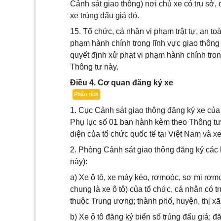
Cảnh sát giao thông) nơi chủ xe có trụ sở,
xe trúng đấu giá đó.
15. Tổ chức, cá nhân vi phạm trật tự, an t
phạm hành chính trong lĩnh vực giao thông 
quyết định xử phạt vi phạm hành chính tron
Thông tư này.
Điều 4. Cơ quan đăng ký xe
Phân tích
1. Cục Cảnh sát giao thông đăng ký xe của 
Phụ lục số 01 ban hành kèm theo Thông tư 
diện của tổ chức quốc tế tại Việt Nam và x
2. Phòng Cảnh sát giao thông đăng ký các l
này):
a) Xe ô tô, xe máy kéo, rơmoóc, sơ mi rơmo
chung là xe ô tô) của tổ chức, cá nhân có tr
thuộc Trung ương; thành phố, huyện, thị xã
b) Xe ô tô đăng ký biển số trúng đấu giá; đ