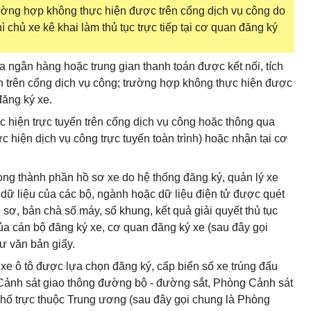
rường hợp không thực hiện được trên cổng dịch vụ công do
hì chủ xe kê khai làm thủ tục trực tiếp tại cơ quan đăng ký
ua ngân hàng hoặc trung gian thanh toán được kết nối, tích
ến trên cổng dịch vụ công; trường hợp không thực hiện được
đăng ký xe.
c hiện trực tuyến trên cổng dịch vụ công hoặc thông qua
c hiện dịch vụ công trực tuyến toàn trình) hoặc nhận tại cơ
trong thành phần hồ sơ xe do hệ thống đăng ký, quản lý xe
 dữ liệu của các bộ, ngành hoặc dữ liệu điện tử được quét
 sơ, bản chà số máy, số khung, kết quả giải quyết thủ tục
ủa cán bộ đăng ký xe, cơ quan đăng ký xe (sau đây gọi
hư văn bản giấy.
 xe ô tô được lựa chọn đăng ký, cấp biển số xe trúng đấu
 Cảnh sát giao thông đường bộ - đường sắt, Phòng Cảnh sát
phố trực thuộc Trung ương (sau đây gọi chung là Phòng