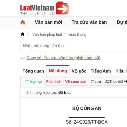
Văn bản mới
Tra cứu văn bản
Dự t
Văn bản pháp luật
Giao thông
👉
Quay về: Tra cứu văn bản (phiên bản cũ)
Nội dung
Tổng quan
VB gốc
Tiếng Anh
Hiệu 
Phân tích
VB song ngữ
Lưu
Theo dõi V
Mục lục
Tình trạng hiệu lực:
Đã biết
B
Ộ CÔNG AN
______________
Số: 24/2023/TT-BCA