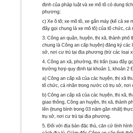
định của pháp luật và xe mô tô có dung tích
phương;
c) Xe ô tô; xe mô tô, xe gắn máy (kể cả xe 
đây gọi chung là xe mô tô) của tổ chức, cá
3. Công an quận, huyện, thị xã, thành phố 
chung là Công an cấp huyện) đăng ký các lo
sở, nơi cư trú tại địa phương (trừ các loại
4. Công an xã, phường, thị trấn (sau đây g
trường hợp quy định tại khoản 1, khoản 2 
a) Công an cấp xã của các huyện, thị xã t
tổ chức, cá nhân trong nước có trụ sở, nơi 
b) Công an cấp xã của các huyện, thị xã, t
giao thông, Công an huyện, thị xã, thành p
lên (trung bình trong 03 năm gần nhất) thự
trụ sở, nơi cư trú tại địa phương.
5. Đối với địa bàn đặc thù, căn cứ tình hìn
cách địa lý, Giám đốc Công an cấp tỉnh thố