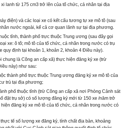
 xi lanh từ 175 cm3 trở lên của tổ chức, cá nhân tại địa
máy điện) và các loại xe có kết cấu tương tự xe mô tô (sau
 nhân nước ngoài, kể cả cơ quan lãnh sự tại địa phương.
thuộc tỉnh, thành phố trực thuộc Trung ương (sau đây gọi
ại xe: ô tô; mô tô của tổ chức, cá nhân trong nước có trụ
 xe quy định tại khoản 1, khoản 2, khoản 4 Điều này).
ọi chung là Công an cấp xã) thực hiện đăng ký xe (trừ
Điều này) như sau:
huộc thành phố trực thuộc Trung ương đăng ký xe mô tô của
cư trú tại địa phương;
hành phố thuộc tỉnh (trừ Công an cấp xã nơi Phòng Cảnh sát
hố đặt trụ sở) có số lượng đăng ký mới từ 150 xe /năm trở
c hiện đăng ký xe mô tô của tổ chức, cá nhân trong nước có
h thực tế số lượng xe đăng ký, tính chất địa bàn, khoảng
ng nhất với Cục Cảnh sát giao thông quyết định tổ chức