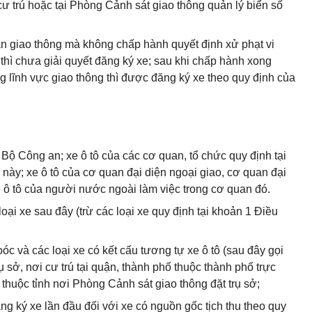
 cư trú hoặc tại Phòng Cảnh sát giao thông quản lý biển số
oàn giao thông mà không chấp hành quyết định xử phạt vi
thì chưa giải quyết đăng ký xe; sau khi chấp hành xong
g lĩnh vực giao thông thì được đăng ký xe theo quy định của
Bộ Công an; xe ô tô của các cơ quan, tổ chức quy định tại
này; xe ô tô của cơ quan đại diện ngoại giao, cơ quan đại
e ô tô của người nước ngoài làm việc trong cơ quan đó.
oại xe sau đây (trừ các loại xe quy định tại khoản 1 Điều
óc và các loại xe có kết cấu tương tự xe ô tô (sau đây gọi
ụ sở, nơi cư trú tại quận, thành phố thuộc thành phố trực
 thuộc tỉnh nơi Phòng Cảnh sát giao thông đặt trụ sở;
ăng ký xe lần đầu đối với xe có nguồn gốc tịch thu theo quy