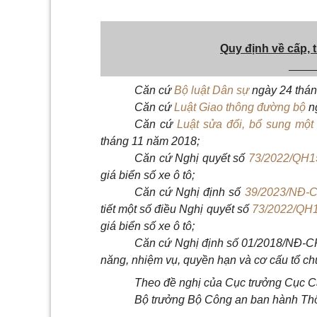
Quy định về cấp, t
____
Căn cứ
Bộ luật Dân sự
ngày 24 thán
Căn cứ
Luật Giao thông đường bộ
ng
Căn cứ
Luật sửa đổi, bổ sung một
tháng 11 năm 2018;
Căn cứ Nghị quyết số
73/2022/QH1
giá biển số xe ô tô;
Căn cứ Nghị định số
39/2023/NĐ-
tiết một số điều Nghị quyết số
73/2022/QH
giá biển số xe ô tô
;
Căn cứ Nghị định số 01/2018/NĐ-C
năng, nhiệm vụ, quyền hạn và cơ cấu tổ c
Theo đề nghị của Cục trưởng Cục Cả
Bộ trưởng Bộ Công an ban hành Thông