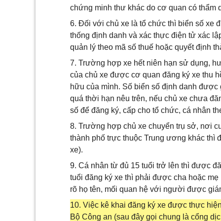
chứng minh thư khác do cơ quan có thẩm 
6. Đối với chủ xe là tổ chức thì biển số x
thống định danh và xác thực điện tử xác lậ
quản lý theo mã số thuế hoặc quyết định th
7. Trường hợp xe hết niên hạn sử dụng, h
của chủ xe được cơ quan đăng ký xe thu hồ
hữu của mình. Số biển số định danh được gi
quá thời hạn nêu trên, nếu chủ xe chưa đă
số để đăng ký, cấp cho tổ chức, cá nhân th
8. Trường hợp chủ xe chuyển trụ sở, nơi cư
thành phố trực thuộc Trung ương khác thì đ
xe).
9. Cá nhân từ đủ 15 tuổi trở lên thì được 
tuổi đăng ký xe thì phải được cha hoặc mẹ 
rõ họ tên, mối quan hệ với người được giám
10. Việc kê khai đăng ký xe được thực hi
Bộ Công an (sau đây gọi chung là cổng dịc