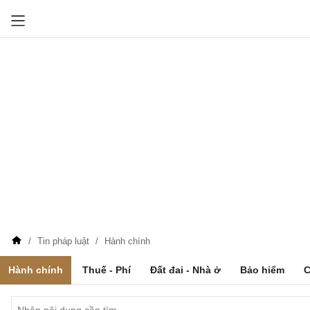
Tin pháp luật
Hành chính
Hành chính
Thuế - Phí
Đất đai - Nhà ở
Bảo hiểm
C