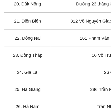
20. Đắk Nông
Đường 23 tháng 3
21. Điện Biên
312 Võ Nguyên Gíap
22. Đồng Nai
161 Phạm Văn T
23. Đồng Tháp
16 Võ Tr
24. Gia Lai
267
25. Hà Giang
296 Trần 
26. Hà Nam
Trần N