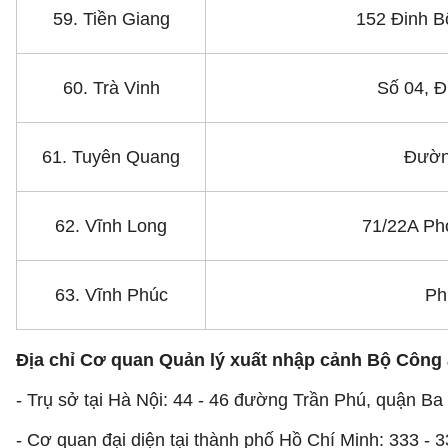
59. Tiền Giang
152 Đinh B
60. Trà Vinh
Số 04, Đ
61. Tuyên Quang
Đườn
62. Vĩnh Long
71/22A Ph
63. Vĩnh Phúc
Ph
Địa chỉ Cơ quan Quản lý xuất nhập cảnh Bộ Công 
- Trụ sở tại Hà Nội: 44 - 46 đường Trần Phú, quận Ba
- Cơ quan đại diện tại thành phố Hồ Chí Minh: 333 -