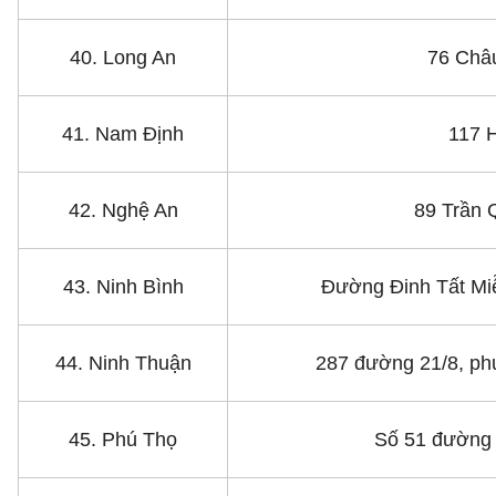
40. Long An
76 Châ
41. Nam Định
117 
42. Nghệ An
89 Trần 
43. Ninh Bình
Đường Đinh Tất Mi
44. Ninh Thuận
287 đường 21/8, p
45. Phú Thọ
Số 51 đường 