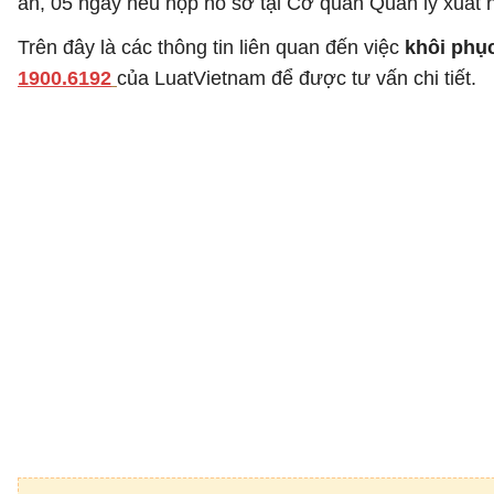
an, 05 ngày nếu nộp hồ sơ tại Cơ quan Quản lý xuất 
Trên đây là các thông tin liên quan đến việc
khôi phụ
1900.6192
của LuatVietnam để được tư vấn chi tiết.