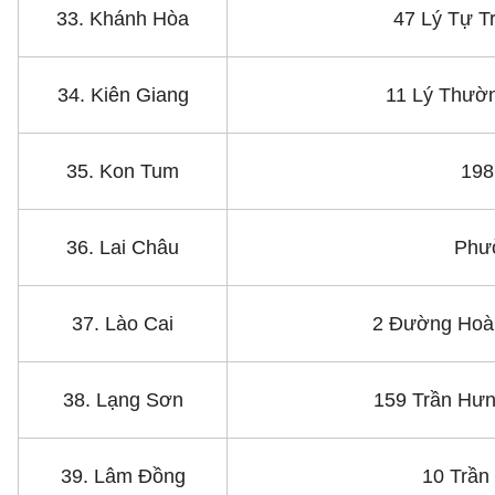
33. Khánh Hòa
47 Lý Tự T
34. Kiên Giang
11 Lý Thườn
35. Kon Tum
198
36. Lai Châu
Phư
37. Lào Cai
2 Đường Hoàn
38. Lạng Sơn
159 Trần Hưn
39. Lâm Đồng
10 Trần