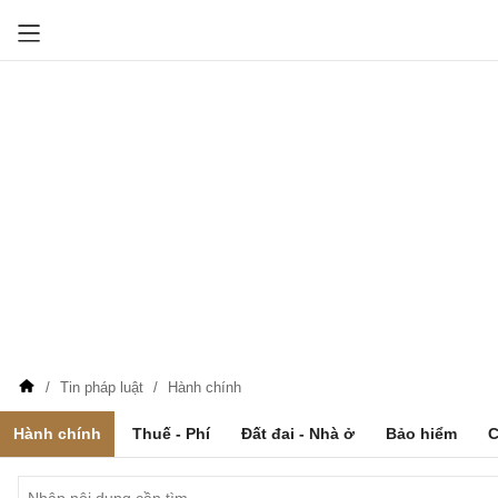
Tin pháp luật
Hành chính
Hành chính
Thuế - Phí
Đất đai - Nhà ở
Bảo hiểm
C