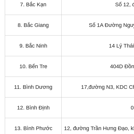
7. Bắc Kạn
Số 12, 
8. Bắc Giang
Số 1A Đường Nguy
9. Bắc Ninh
14 Lý Thá
10. Bến Tre
404D Đồn
11. Bình Dương
17,đường N3, KDC Ch
12. Bình Định
0
13. Bình Phước
12, đường Trần Hưng Đạo, k