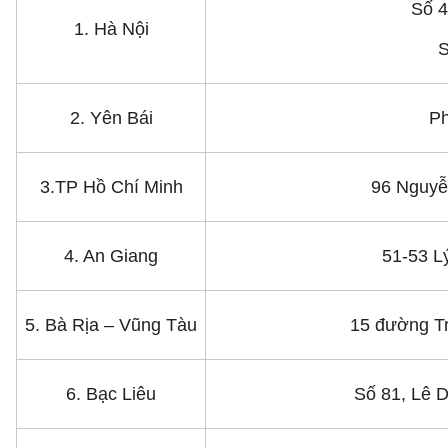
Số 
1. Hà Nội
S
2. Yên Bái
Ph
3.TP Hồ Chí Minh
96 Nguyễ
4. An Giang
51-53 L
5. Bà Rịa – Vũng Tàu
15 đường T
6. Bạc Liêu
Số 81, Lê 