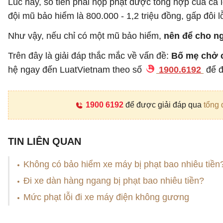
Lúc này, số tiền phải nộp phạt được tổng hợp của cả 
đội mũ bảo hiểm là 800.000 - 1,2 triệu đồng, gấp đôi 
Như vậy, nếu chỉ có một mũ bảo hiểm,
nên để cho ng
Trên đây là giải đáp thắc mắc về vấn đề:
Bố mẹ chở c
hệ ngay đến LuatVietnam theo số
1900.6192
để đ
1900 6192
để được giải đáp qua
tổng 
TIN LIÊN QUAN
Không có bảo hiểm xe máy bị phạt bao nhiêu tiền
Đi xe dàn hàng ngang bị phạt bao nhiêu tiền?
Mức phạt lỗi đi xe máy điện không gương