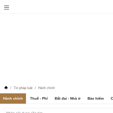
Tin pháp luật
Hành chính
Hành chính
Thuế - Phí
Đất đai - Nhà ở
Bảo hiểm
C