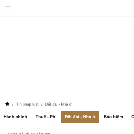
Tin pháp luật
Đất đai - Nhà ở
Hành chính
Thuế - Phí
Đất đai - Nhà ở
Bảo hiểm
C