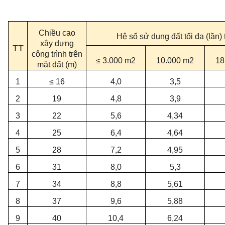
Chiều cao
Hệ số sử dụng đất tối đa (lần) 
xây dựng
TT
công trình trên
≤ 3.000 m2
10.000 m2
18
mặt đất (m)
1
≤ 16
4,0
3,5
2
19
4,8
3,9
3
22
5,6
4,34
4
25
6,4
4,64
5
28
7,2
4,95
6
31
8,0
5,3
7
34
8,8
5,61
8
37
9,6
5,88
9
40
10,4
6,24