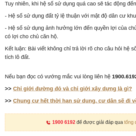
Tuy nhiên, khi hệ số sử dụng quá cao sẽ tác động đế
- Hệ số sử dụng đất tỷ lệ thuận với mật độ dân cư kh
- Hệ số sử dụng ảnh hưởng lớn đến quyền lợi của chủ 
có lợi cho chủ căn hộ.
Kết luận: Bài viết không chỉ trả lời rõ cho câu hỏi hệ 
tích lô đất.
Nếu bạn đọc có vướng mắc vui lòng liên hệ
1900.619
>>
Chỉ giới đường đỏ và chỉ giới xây dựng là gì?
>>
Chung cư hết thời hạn sử dụng, cư dân sẽ đi 
1900 6192
để được giải đáp qua
tổng 