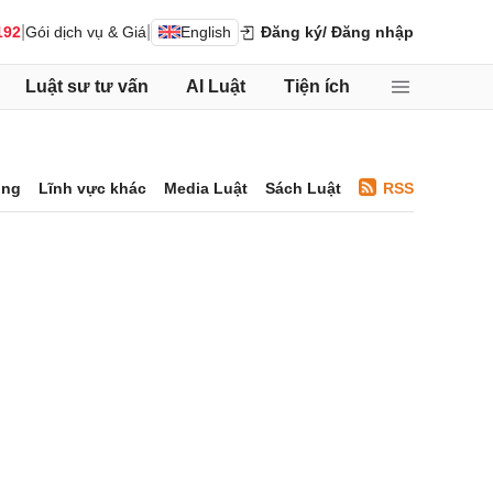
|
|
192
Gói dịch vụ & Giá
English
Đăng ký
/ Đăng nhập
Luật sư tư vấn
AI Luật
Tiện ích
ông
Lĩnh vực khác
Media Luật
Sách Luật
RSS