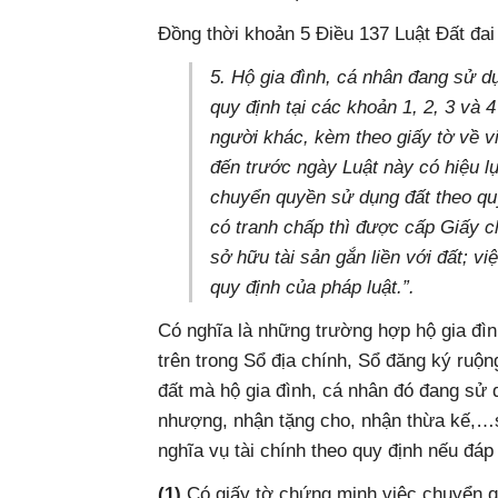
Đồng thời khoản 5 Điều 137 Luật Đất đai
5. Hộ gia đình, cá nhân đang sử dụ
quy định tại các khoản 1, 2, 3 và 4
người khác, kèm theo giấy tờ về 
đến trước ngày Luật này có hiệu lự
chuyển quyền sử dụng đất theo quy
có tranh chấp thì được cấp Giấy 
sở hữu tài sản gắn liền với đất; vi
quy định của pháp luật.”.
Có nghĩa là những trường hợp hộ gia đì
trên trong Sổ địa chính, Sổ đăng ký ruộ
đất mà hộ gia đình, cá nhân đó đang sử
nhượng, nhận tặng cho, nhận thừa kế,…
nghĩa vụ tài chính theo quy định nếu đáp
(1)
Có giấy tờ chứng minh việc chuyển 