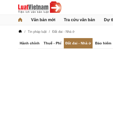
Văn bản mới
Tra cứu văn bản
Dự t
Tin pháp luật
Đất đai - Nhà ở
Hành chính
Thuế - Phí
Đất đai - Nhà ở
Bảo hiểm