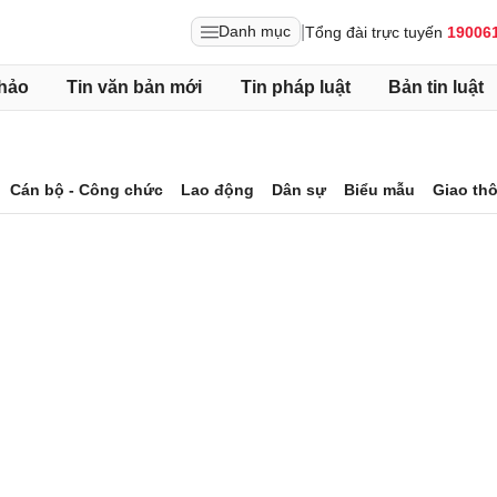
|
Danh mục
Tổng đài trực tuyến
19006
hảo
Tin văn bản mới
Tin pháp luật
Bản tin luật
Cán bộ - Công chức
Lao động
Dân sự
Biểu mẫu
Giao th