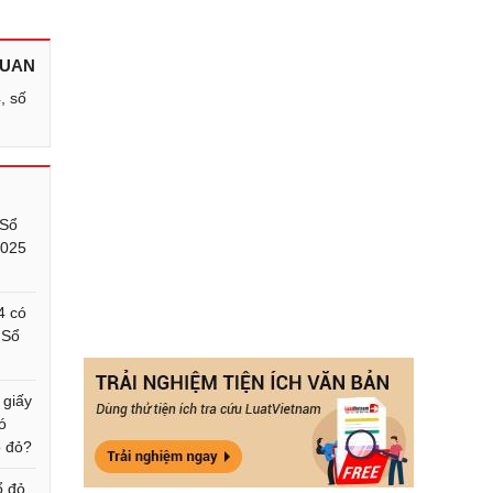
QUAN
, số
 Sổ
2025
4 có
 Sổ
 giấy
ó
ổ đỏ?
ổ đỏ