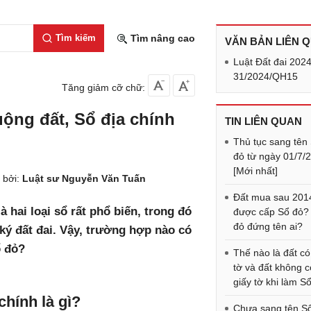
Tìm kiếm
Tìm nâng cao
VĂN BẢN LIÊN 
Luật Đất đai 2024
31/2024/QH15
Tăng giảm cỡ chữ:
uộng đất, Sổ địa chính
TIN LIÊN QUAN
Thủ tục sang tên
đỏ từ ngày 01/7/
[Mới nhất]
 bởi:
Luật sư Nguyễn Văn Tuấn
Đất mua sau 201
à hai loại sổ rất phổ biến, trong đó
được cấp Sổ đỏ?
đỏ đứng tên ai?
ký đất đai. Vậy, trường hợp nào có
ổ đỏ?
Thế nào là đất có
tờ và đất không c
giấy tờ khi làm S
chính là gì?
Chưa sang tên S