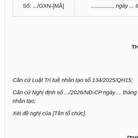
Số: .../GXN-[MÃ]
.............., ngày ..
T
Căn cứ Luật Trí tuệ nhân tạo số 134/2025/QH15;
Căn cứ Nghị định số .../2026/NĐ-CP ngày ... tháng .
nhân tạo;
Xét đề nghị của [Tên tổ chức].