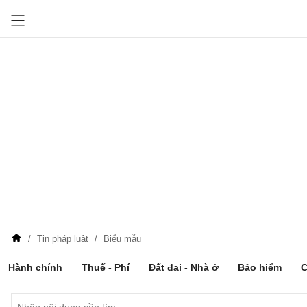
Tin pháp luật
Biểu mẫu
Hành chính
Thuế - Phí
Đất đai - Nhà ở
Bảo hiểm
C