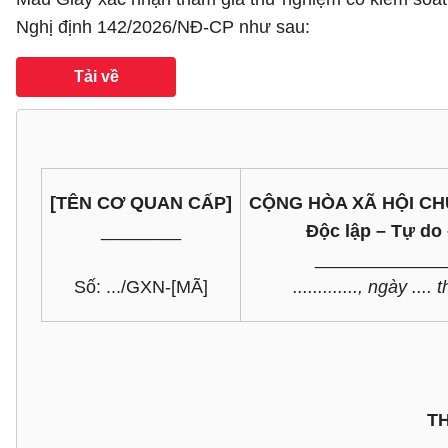
Nghị định 142/2026/NĐ-CP như sau:
Tải về
[TÊN CƠ QUAN CẤP]
CỘNG HÒA XÃ HỘI CH
________
Độc lập – Tự do
_____________
Số: .../GXN-[MÃ]
............., ngày ....
T