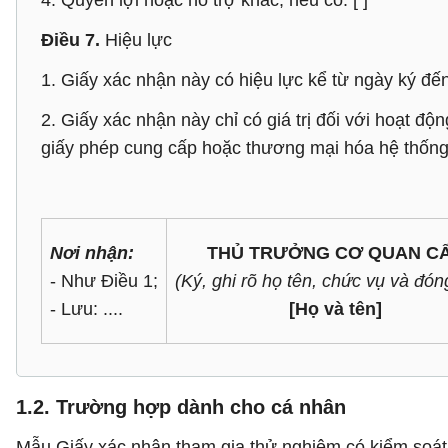
4. Quyền lợi hoặc hỗ trợ khác, nếu có: [ ]
Điều 7.
Hiệu lực
1. Giấy xác nhận này có hiệu lực kể từ ngày ký đến hế
2. Giấy xác nhận này chỉ có giá trị đối với hoạt đ
giấy phép cung cấp hoặc thương mại hóa hệ thống t
Nơi nhận:
THỦ TRƯỞNG CƠ QUAN C
- Như Điều 1;
(Ký, ghi rõ họ tên, chức vụ và đón
- Lưu: ....
[Họ và tên]
1.2. Trường hợp dành cho cá nhân
Mẫu Giấy xác nhận tham gia thử nghiệm có kiểm soát 