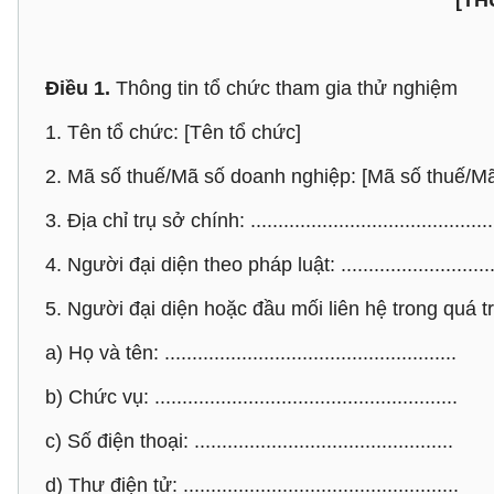
[TH
Điều 1.
Thông tin tổ chức tham gia thử nghiệm
1. Tên tổ chức: [Tên tổ chức]
2. Mã số thuế/Mã số doanh nghiệp: [Mã số thuế/M
3. Địa chỉ trụ sở chính: .............................................
4. Người đại diện theo pháp luật: .............................
5. Người đại diện hoặc đầu mối liên hệ trong quá t
a) Họ và tên: .....................................................
b) Chức vụ: .......................................................
c) Số điện thoại: ...............................................
d) Thư điện tử: ..................................................