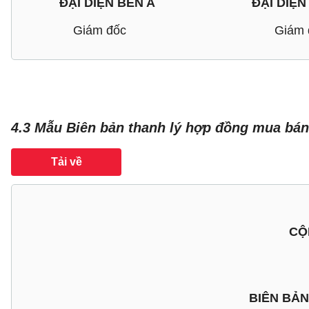
ĐẠI DIỆN BÊN A ĐẠI DIỆN B
Giám đốc Giám đ
4.3 Mẫu Biên bản thanh lý hợp đồng mua bá
Tải về
CỘ
BIÊN BẢ