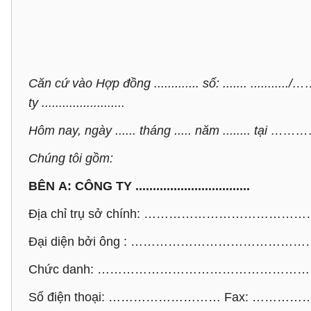
Căn cứ vào Hợp đồng ............. số: ....... .........../………
ty ........................
Hôm nay, ngày ...... tháng ..... năm .....
Chúng tôi gồm:
BÊN A: CÔNG TY .................................
Địa chỉ trụ sở chính: ………………………
Đại diện bởi ông : …………………………
Chức danh: …………………………………………
Số điện thoại: ……………………… Fax: ……