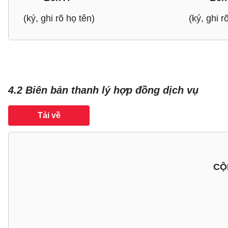
(ký, ghi rõ họ tên) (ký, ghi rõ
4.2 Biên bản thanh lý hợp đồng dịch vụ
Tải về
CỘ