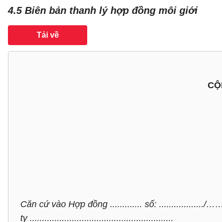
4.5 Biên bản thanh lý hợp đồng môi giới
Tải về
CỘ
Căn cứ vào Hợp đồng ............. số: ................../…………
ty ..........................................................