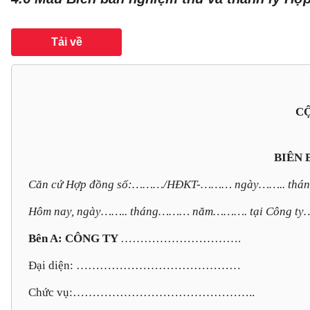
Tải về
CỘ
BIÊN 
Căn cứ Hợp đồng số:………/HĐKT-……… ngày…….. thán
Hôm nay, ngày…….. tháng……… năm………. tại Công ty…
Bên A: CÔNG TY
………………………….
Đại diện: ……………………………………
Chức vụ:………………………………………..