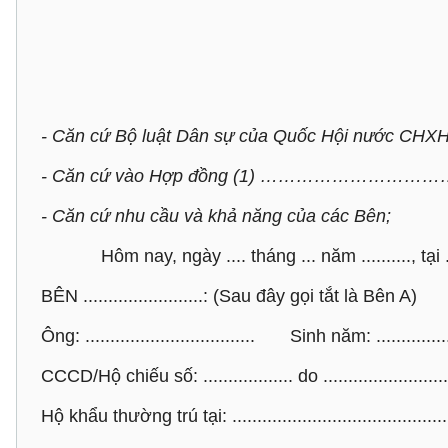
- Căn cứ Bộ luật Dân sự của Quốc Hội nước CHX
- Căn cứ vào Hợp đồng (1) …………………………
- Căn cứ nhu cầu và khả năng của các Bên;
Hôm nay, ngày .... tháng ... năm .........., tại ......
BÊN ........................: (Sau đây gọi tắt là Bên A)
Ông: .................................. Sinh năm: ..............
CCCD/Hộ chiếu số: .................. do ........................
Hộ khẩu thường trú tại: ...........................................