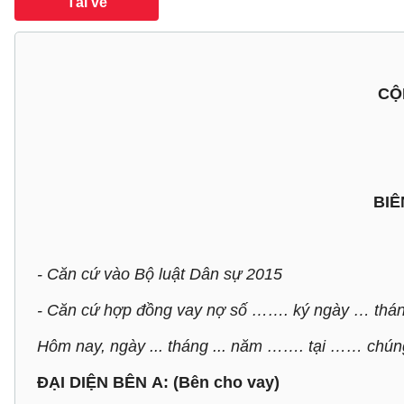
Tải về
CỘ
BIÊ
- Căn cứ vào Bộ luật Dân sự 2015
- Căn cứ hợp đồng vay nợ số ……. ký ng
Hôm nay, ngày ... tháng ... năm ……. tại …… chúng
ĐẠI DIỆN BÊN A: (Bên cho vay)