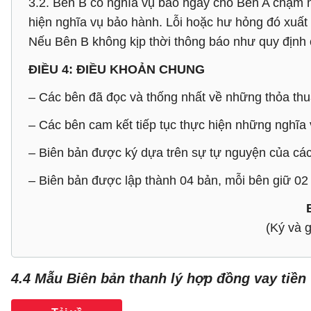
3.2. Bên B có nghĩa vụ báo ngay cho Bên A chậm nh
hiện nghĩa vụ bảo hành. Lỗi hoặc hư hỏng đó xuất 
Nếu Bên B không kịp thời thông báo như quy định c
ĐIỀU 4: ĐIỀU KHOẢN CHUNG
– Các bên đã đọc và thống nhất về những thỏa thu
– Các bên cam kết tiếp tục thực hiện những nghĩa 
– Biên bản được ký dựa trên sự tự nguyện của các
– Biên bản được lập thành 04 bản, mỗi bên giữ 02 
(Ký và
4.4 Mẫu Biên bản thanh lý hợp đồng vay tiền