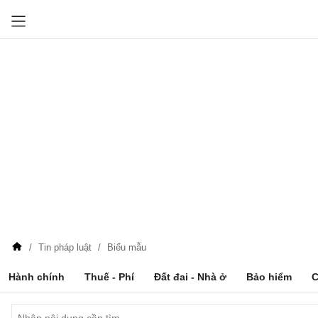
Tin pháp luật
Biểu mẫu
Hành chính
Thuế - Phí
Đất đai - Nhà ở
Bảo hiểm
C