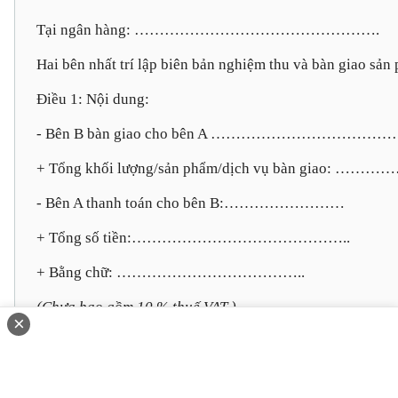
Tại ngân hàng: ………………………………………….
Hai bên nhất trí lập biên bản nghiệm thu và bàn gi
Điều 1: Nội dung:
- Bên B bàn giao cho bên A ………………………………
+ Tổng khối lượng/sản phẩm/dịch vụ bàn giao: ……
- Bên A thanh toán cho bên B:……………………
+ Tổng số tiền:……………………………………..
+ Bằng chữ: ………………………………..
(Chưa bao gồm 10 % thuế VAT )
×
Điều 2: Kết luận:
- Bên A đã kiểm tra, thẩm định kỹ lưỡng chất lượng 