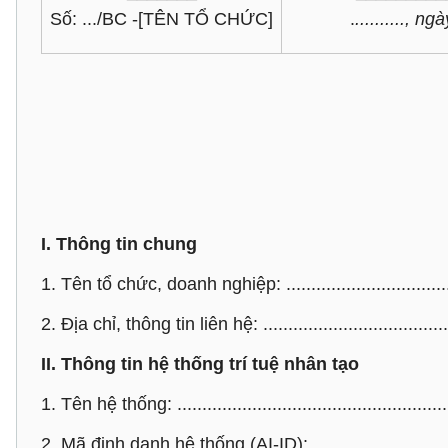
Số: .../BC -[TÊN TỔ CHỨC]
.
.........., ng
I. Thông tin chung
1. Tên tổ chức, doanh nghiệp: ....................................
2. Địa chỉ, thông tin liên hệ: .......................................
II. Thông tin hệ thống trí tuệ nhân tạo
1. Tên hệ thống: ........................................................
2. Mã định danh hệ thống (AI-ID): ..............................