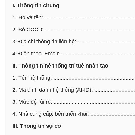
I. Thông tin chung
1. Họ và tên: ............................................................
2. Số CCCD: ............................................................
3. Địa chỉ thông tin liên hệ: .......................................
4. Điện thoại Email: ..................................................
II. Thông tin hệ thống trí tuệ nhân tạo
1. Tên hệ thống: .......................................................
2. Mã định danh hệ thống (AI-ID): .............................
3. Mức độ rủi ro: .......................................................
4. Nhà cung cấp, bên triển khai: ................................
III. Thông tin sự cố