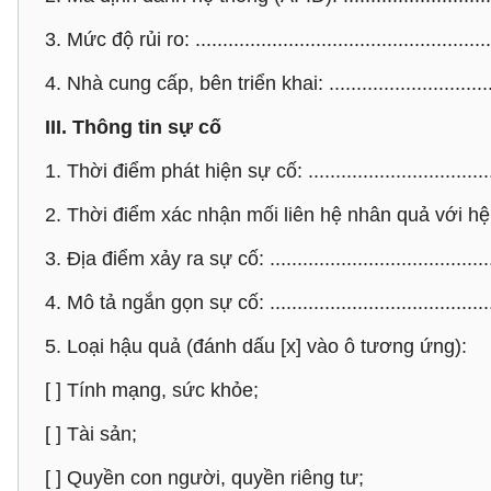
3. Mức độ rủi ro: .......................................................
4. Nhà cung cấp, bên triển khai: ................................
III. Thông tin sự cố
1. Thời điểm phát hiện sự cố: ....................................
2. Thời điểm xác nhận mối liên hệ nhân quả với hệ thống
3. Địa điểm xảy ra sự cố: ..........................................
4. Mô tả ngắn gọn sự cố: ..........................................
5. Loại hậu quả (đánh dấu [x] vào ô tương ứng):
[ ] Tính mạng, sức khỏe;
[ ] Tài sản;
[ ] Quyền con người, quyền riêng tư;