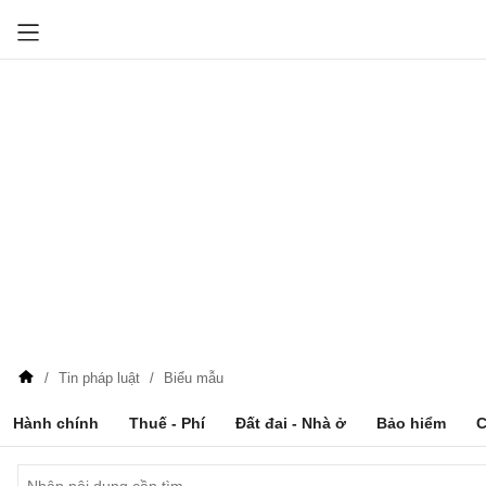
Tin pháp luật
Biểu mẫu
Hành chính
Thuế - Phí
Đất đai - Nhà ở
Bảo hiểm
C