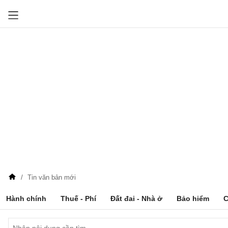
Tin văn bản mới
Hành chính
Thuế - Phí
Đất đai - Nhà ở
Bảo hiểm
C