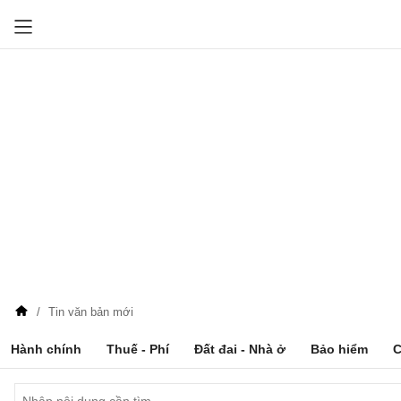
Tin văn bản mới
Hành chính
Thuế - Phí
Đất đai - Nhà ở
Bảo hiểm
C