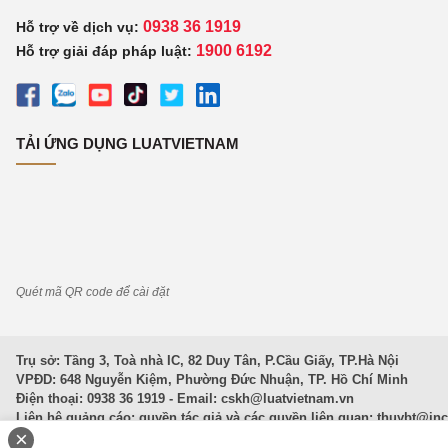
0938 36 1919
Hỗ trợ về dịch vụ:
1900 6192
Hỗ trợ giải đáp pháp luật:
TẢI ỨNG DỤNG LUATVIETNAM
Quét mã QR code để cài đặt
Trụ sở: Tầng 3, Toà nhà IC, 82 Duy Tân, P.Cầu Giấy, TP.Hà Nội
VPĐD: 648 Nguyễn Kiệm, Phường Đức Nhuận, TP. Hồ Chí Minh
Điện thoại: 0938 36 1919 - Email:
cskh@luatvietnam.vn
Liên hệ quảng cáo; quyền tác giả và các quyền liên quan:
thuybt@in
×
Văn Bản Pháp Luật
|
Luật Doanh nghiệp
|
Luật Đất đai
|
Luật Hình 