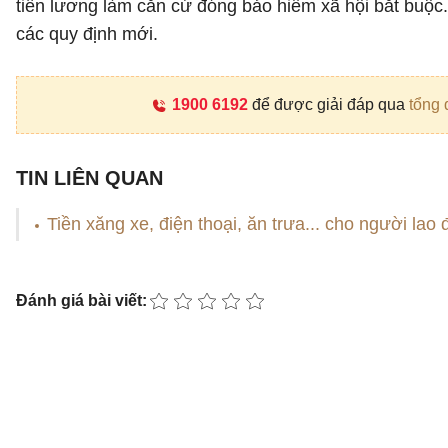
tiền lương làm căn cứ đóng bảo hiểm xã hội bắt buộc
các quy định mới.
1900 6192
để được giải đáp qua
tổng 
TIN LIÊN QUAN
Tiền xăng xe, điện thoại, ăn trưa... cho người l
Đánh giá bài viết: