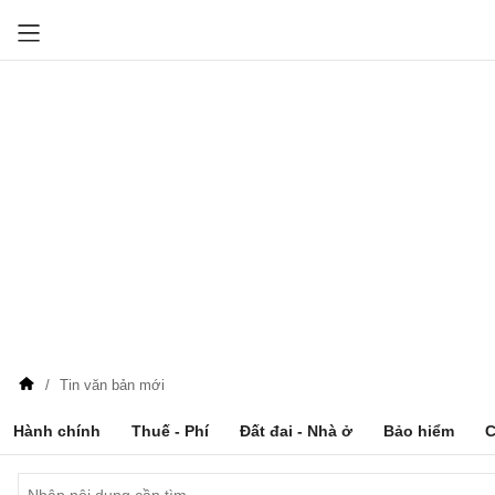
Tin văn bản mới
Hành chính
Thuế - Phí
Đất đai - Nhà ở
Bảo hiểm
C