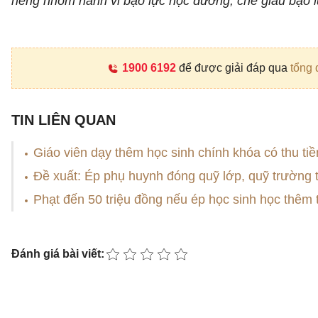
riêng nhóm hành vi bạo lực học đường, che giấu bạo l
1900 6192
để được giải đáp qua
tổng 
TIN LIÊN QUAN
Giáo viên dạy thêm học sinh chính khóa có thu tiền
Đề xuất: Ép phụ huynh đóng quỹ lớp, quỹ trường tr
Phạt đến 50 triệu đồng nếu ép học sinh học thêm t
Đánh giá bài viết: