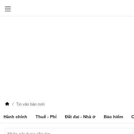
Tin văn bản mới
Hành chính
Thuế - Phí
Đất đai - Nhà ở
Bảo hiểm
C