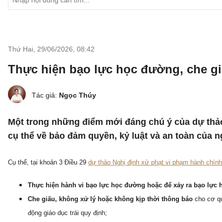
Thứ Hai, 29/06/2026
,
08:42
Thực hiện bạo lực học đường, che gi
Tác giả:
Ngọc Thúy
Một trong những điểm mới đáng chú ý của dự thảo 
cụ thể về bảo đảm quyền, kỷ luật và an toàn của 
Cụ thể, tại khoản 3 Điều 29
dự thảo Nghị định xử phạt vi phạm hành chính 
Thực hiện hành vi bạo lực học đường hoặc để xảy ra bạo lực
Che giấu, không xử lý hoặc không kịp thời thông báo
cho cơ q
động giáo dục trái quy định;