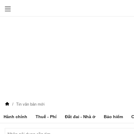
Tin văn bản mới
Hành chính
Thuế - Phí
Đất đai - Nhà ở
Bảo hiểm
C