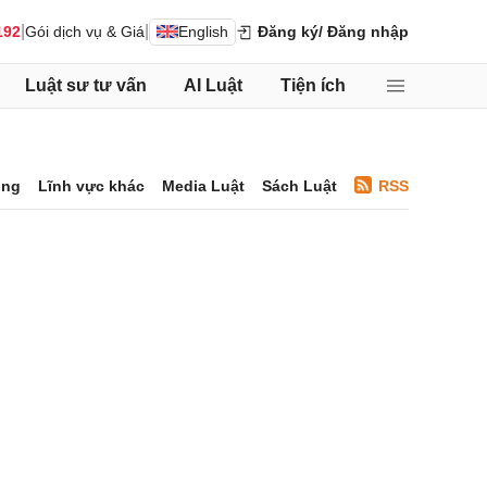
|
|
192
Gói dịch vụ & Giá
English
Đăng ký
/ Đăng nhập
Luật sư tư vấn
AI Luật
Tiện ích
ông
Lĩnh vực khác
Media Luật
Sách Luật
RSS