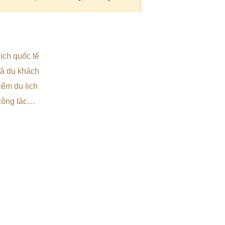
lịch quốc tế
 cả du khách
iểm du lịch
 công tác…