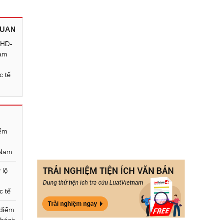
QUAN
/HD-
ạm
n
c tế
iểm
 Nam
 lộ
n
c tế
 điểm