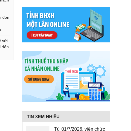
khách
ị đón
h
ế với
i đến
TIN XEM NHIỀU
Từ 01/7/2026, viên chức