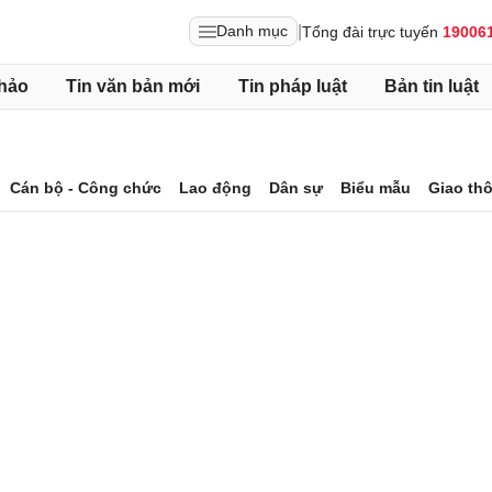
|
Danh mục
Tổng đài trực tuyến
19006
hảo
Tin văn bản mới
Tin pháp luật
Bản tin luật
Cán bộ - Công chức
Lao động
Dân sự
Biểu mẫu
Giao th