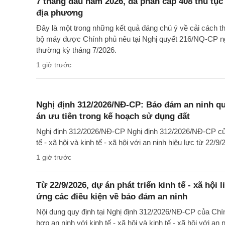
7 tháng đầu năm 2026, đã phân cấp 408 thủ tụ
địa phương
Đây là một trong những kết quả đáng chú ý về cải cách t
bộ máy được Chính phủ nêu tại Nghị quyết 216/NQ-CP n
thường kỳ tháng 7/2026.
1 giờ trước
Nghị định 312/2026/NĐ-CP: Bảo đảm an ninh quố
án ưu tiên trong kế hoạch sử dụng đất
Nghị định 312/2026/NĐ-CP Nghị định 312/2026/NĐ-CP của
tế - xã hội và kinh tế - xã hội với an ninh hiệu lực từ 22/9/
1 giờ trước
Từ 22/9/2026, dự án phát triển kinh tế - xã hội 
ứng các điều kiện về bảo đảm an ninh
Nội dung quy định tại Nghị định 312/2026/NĐ-CP của Chí
hợp an ninh với kinh tế - xã hội và kinh tế - xã hội với an