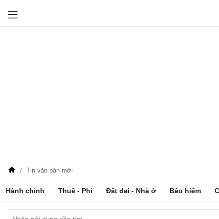
Tin văn bản mới
Hành chính
Thuế - Phí
Đất đai - Nhà ở
Bảo hiểm
C