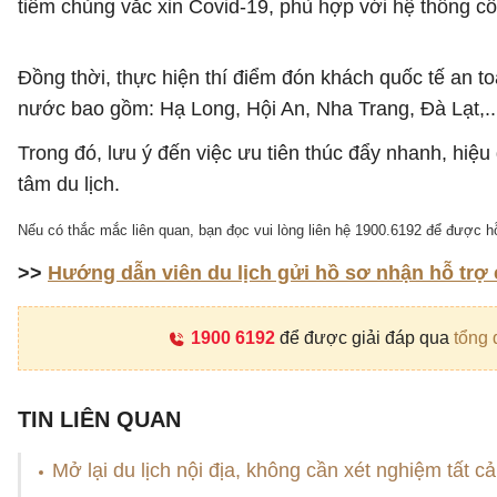
tiêm chủng vắc xin Covid-19, phù hợp với hệ thống c
Đồng thời, thực hiện thí điểm đón khách quốc tế an t
nước bao gồm: Hạ Long, Hội An, Nha Trang, Đà Lạt,..
Trong đó, lưu ý đến việc ưu tiên thúc đẩy nhanh, hiệu
tâm du lịch.
Nếu có thắc mắc liên quan, bạn đọc vui lòng liên hệ 1900.6192 để được hỗ
>>
Hướng dẫn viên du lịch gửi hồ sơ nhận hỗ trợ
1900 6192
để được giải đáp qua
tổng 
TIN LIÊN QUAN
Mở lại du lịch nội địa, không cần xét nghiệm tất c