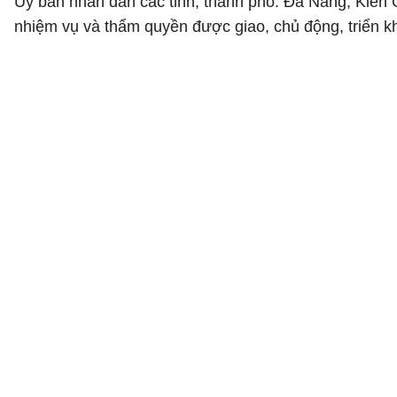
Ủy ban nhân dân các tỉnh, thành phố: Đà Nẵng, Kiê
nhiệm vụ và thẩm quyền được giao, chủ động, triển kh