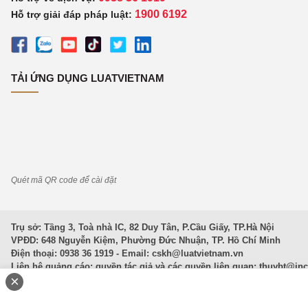
1900 6192
Hỗ trợ giải đáp pháp luật:
TẢI ỨNG DỤNG LUATVIETNAM
Quét mã QR code để cài đặt
Trụ sở: Tầng 3, Toà nhà IC, 82 Duy Tân, P.Cầu Giấy, TP.Hà Nội
VPĐD: 648 Nguyễn Kiệm, Phường Đức Nhuận, TP. Hồ Chí Minh
Điện thoại: 0938 36 1919 - Email:
cskh@luatvietnam.vn
Liên hệ quảng cáo; quyền tác giả và các quyền liên quan:
thuybt@in
×
Văn Bản Pháp Luật
|
Luật Doanh nghiệp
|
Luật Đất đai
|
Luật Hình 