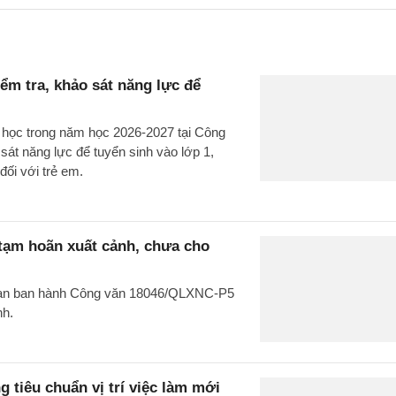
m tra, khảo sát năng lực để
u học trong năm học 2026-2027 tại Công
t năng lực để tuyển sinh vào lớp 1,
đối với trẻ em.
 tạm hoãn xuất cảnh, chưa cho
g an ban hành Công văn 18046/QLXNC-P5
nh.
 tiêu chuẩn vị trí việc làm mới