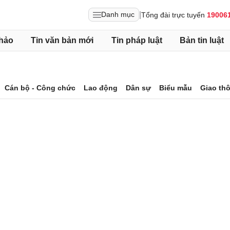
|
Danh mục
Tổng đài trực tuyến
19006
hảo
Tin văn bản mới
Tin pháp luật
Bản tin luật
Cán bộ - Công chức
Lao động
Dân sự
Biểu mẫu
Giao th