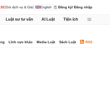
|
|
192
Gói dịch vụ & Giá
English
Đăng ký
/ Đăng nhập
Luật sư tư vấn
AI Luật
Tiện ích
ông
Lĩnh vực khác
Media Luật
Sách Luật
RSS