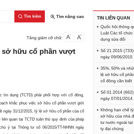
Tìm kiếm
Tìm nâng cao
TIN LIÊN QUAN
Quốc hội thông q
Luật Các tổ chức 
Tăng giảm cỡ chữ:
dụng sửa đổi
ệ sở hữu cổ phần vượt
Số 21.2015 (733)
ngày 09/06/2015
35%, 50% và nhữ
lệ sở hữu cổ phầ
cổ đông cần biết
Số 01.2014 (662)
c tín dụng (TCTD) phải phối hợp với cổ đông,
ngày 07/01/2014
oạch khắc phục việc sở hữu cổ phần vượt giới
Không hạn chế tỷ
 ngày 31/12/2015, tỷ lệ sở hữu cổ phần của cổ
sở hữu của nhà 
liên quan tại TCTD tuân thủ quy định của pháp
tư nước ngoài tại
 chú ý tại Thông tư số 06/2015/TT-NHNN ngày
ty đại chúng