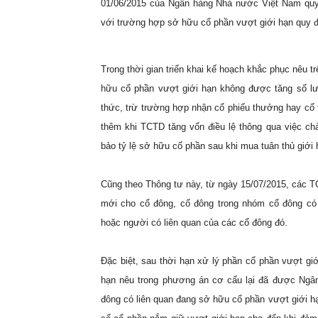
01/06/2015 của Ngân hàng Nhà nước Việt Nam quy đị
với trường hợp sở hữu cổ phần vượt giới hạn quy đ
Trong thời gian triển khai kế hoạch khắc phục nêu t
hữu cổ phần vượt giới hạn không được tăng số l
thức, trừ trường hợp nhận cổ phiếu thưởng hay cổ
thêm khi TCTD tăng vốn điều lệ thông qua việc c
bảo tỷ lệ sở hữu cổ phần sau khi mua tuân thủ giới 
Cũng theo Thông tư này, từ ngày 15/07/2015, các 
mới cho cổ đông, cổ đông trong nhóm cổ đông có
hoặc người có liên quan của các cổ đông đó.
Đặc biệt, sau thời hạn xử lý phần cổ phần vượt giớ
hạn nêu trong phương án cơ cấu lại đã được Ngâ
đông có liên quan đang sở hữu cổ phần vượt giới h