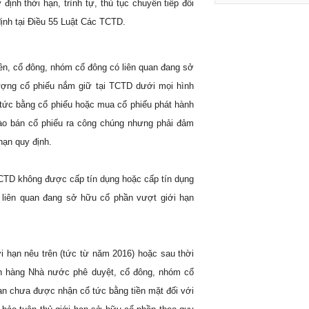
nh thời hạn, trình tự, thủ tục chuyển tiếp đối
ịnh tại Điều 55 Luật Các TCTD.
rên, cổ đông, nhóm cổ đông có liên quan đang sở
ượng cổ phiếu nắm giữ tại TCTD dưới mọi hình
 tức bằng cổ phiếu hoặc mua cổ phiếu phát hành
hào bán cổ phiếu ra công chúng nhưng phải đảm
hạn quy định.
TCTD không được cấp tín dụng hoặc cấp tín dụng
 liên quan đang sở hữu cổ phần vượt giới hạn
i hạn nêu trên (tức từ năm 2016) hoặc sau thời
n hàng Nhà nước phê duyệt, cổ đông, nhóm cổ
ạn chưa được nhận cổ tức bằng tiền mặt đối với