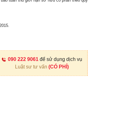
 bảo tuân thủ giới hạn sở hữu cổ phần theo quy
2015.
090 222 9061
để sử dụng dịch vụ
Luật sư tư vấn
(CÓ PHÍ)