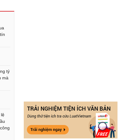
ua
tín
ng tỷ
n mà
 lệ
đầu
 công