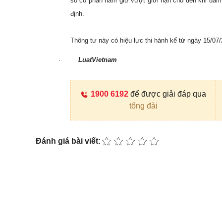
số cổ phần nắm giữ vượt giới hạn cho đến khi đảm
định.
Thông tư này có hiệu lực thi hành kể từ ngày 15/07/
·
LuatVietnam
1900 6192
để được giải đáp qua
tổng đài
Đánh giá bài viết: