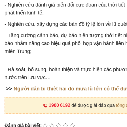
- Nghiên cứu đánh giá biến đổi cực đoan của thời tiết 
phát triển kinh tế;
- Nghiên cứu, xây dựng các bản đồ tỷ lệ lớn về lũ quét
- Tăng cường cảnh báo, dự báo hiện tượng thời tiết n
báo nhằm nâng cao hiệu quả phối hợp vận hành liên hồ
miền Trung;
- Rà soát, bổ sung, hoàn thiện và thực hiện các phươ
nước trên lưu vực…
>>
Người dân bị thiệt hại do mưa lũ lớn có thể đ
1900 6192
để được giải đáp qua
tổng 
Đánh giá bài viết: