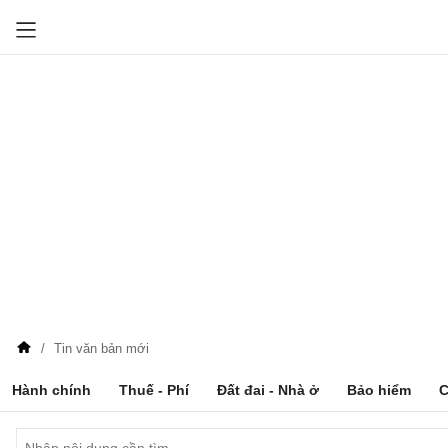
Tin văn bản mới
Hành chính
Thuế - Phí
Đất đai - Nhà ở
Bảo hiểm
C