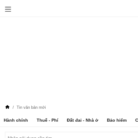
Tin văn bản mới
Hành chính
Thuế - Phí
Đất đai - Nhà ở
Bảo hiểm
C