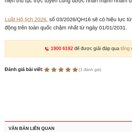
hiện thủ tục trực tuyến cũng được nhấn mạnh nhằm đá
Luật Hộ tịch 2026
, số 03/2026/QH16 sẽ có hiệu lực từ 
động trên toàn quốc chậm nhất từ ngày 01/01/2031.
1900 6192
để được giải đáp qua
tổng 
Đánh giá bài viết:
(1 đánh giá)
VĂN BẢN LIÊN QUAN