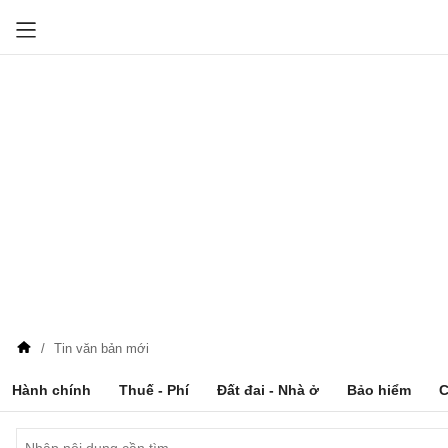
Tin văn bản mới
Hành chính
Thuế - Phí
Đất đai - Nhà ở
Bảo hiểm
C