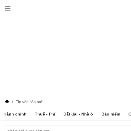
Tin văn bản mới
Hành chính
Thuế - Phí
Đất đai - Nhà ở
Bảo hiểm
C