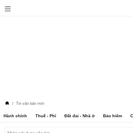
Tin văn bản mới
Hành chính
Thuế - Phí
Đất đai - Nhà ở
Bảo hiểm
C