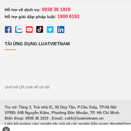
0938 36 1919
Hỗ trợ về dịch vụ:
1900 6192
Hỗ trợ giải đáp pháp luật:
TẢI ỨNG DỤNG LUATVIETNAM
Quét mã QR code để cài đặt
Trụ sở: Tầng 3, Toà nhà IC, 82 Duy Tân, P.Cầu Giấy, TP.Hà Nội
VPĐD: 648 Nguyễn Kiệm, Phường Đức Nhuận, TP. Hồ Chí Minh
Điện thoại: 0938 36 1919 - Email:
cskh@luatvietnam.vn
Liên hệ quảng cáo; quyền tác giả và các quyền liên quan:
thuybt@in
×