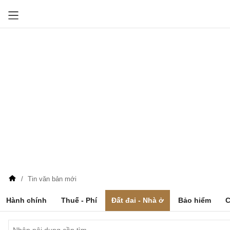
Tin văn bản mới
Hành chính
Thuế - Phí
Đất đai - Nhà ở
Bảo hiểm
C