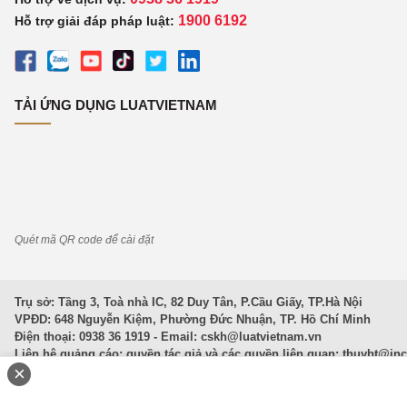
1900 6192
Hỗ trợ giải đáp pháp luật:
TẢI ỨNG DỤNG LUATVIETNAM
Quét mã QR code để cài đặt
Trụ sở: Tầng 3, Toà nhà IC, 82 Duy Tân, P.Cầu Giấy, TP.Hà Nội
VPĐD: 648 Nguyễn Kiệm, Phường Đức Nhuận, TP. Hồ Chí Minh
Điện thoại: 0938 36 1919 - Email:
cskh@luatvietnam.vn
Liên hệ quảng cáo; quyền tác giả và các quyền liên quan:
thuybt@in
×
Văn Bản Pháp Luật
|
Luật Doanh nghiệp
|
Luật Đất đai
|
Luật Hình 