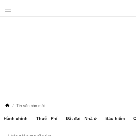
Tin văn bản mới
Hành chính
Thuế - Phí
Đất đai - Nhà ở
Bảo hiểm
C