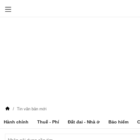
Tin văn bản mới
Hành chính
Thuế - Phí
Đất đai - Nhà ở
Bảo hiểm
C