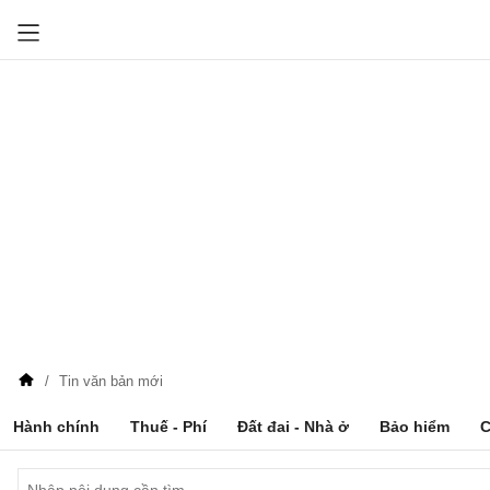
Tin văn bản mới
Hành chính
Thuế - Phí
Đất đai - Nhà ở
Bảo hiểm
C