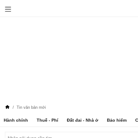
Tin văn bản mới
Hành chính
Thuế - Phí
Đất đai - Nhà ở
Bảo hiểm
C