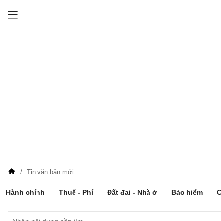
Tin văn bản mới
Hành chính
Thuế - Phí
Đất đai - Nhà ở
Bảo hiểm
C