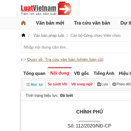
Văn bản mới
Tra cứu văn bản
Dự t
Văn bản pháp luật
Cán bộ-Công chức-Viên chức
👉
Quay về: Tra cứu văn bản (phiên bản cũ)
Nội dung
Tổng quan
VB gốc
Tiếng Anh
Hiệu 
So sánh VB
VB song ngữ
Lưu
Theo dõi
Mục lục
Tình trạng hiệu lực:
Đã biết
CHÍNH PHỦ
________
Số: 112/2020/NĐ-CP