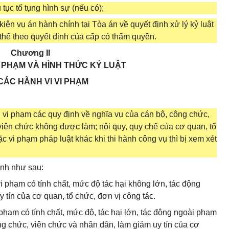
ủ tục tố tụng hình sự (nếu có);
kiện vụ án hành chính tại Tòa án về quyết định xử lý kỷ luật
y thế theo quyết định của cấp có thẩm quyền.
Chương II
I PHẠM VÀ HÌNH THỨC KỶ LUẬT
CÁC HÀNH VI VI PHẠM
i vi phạm các quy định về nghĩa vụ của cán bộ, công chức,
viên chức không được làm; nội quy, quy chế của cơ quan, tổ
c vi phạm pháp luật khác khi thi hành công vụ thì bị xem xét
ịnh như sau:
vi phạm có tính chất, mức độ tác hại không lớn, tác động
 tín của cơ quan, tổ chức, đơn vị công tác.
phạm có tính chất, mức độ, tác hại lớn, tác động ngoài phạm
ông chức, viên chức và nhân dân, làm giảm uy tín của cơ