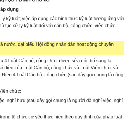
g áp dụng
lý kỷ luật; việc áp dụng các hình thức kỷ luật tương ứng với
hủ tục xử lý kỷ luật đối với cán bộ, công chức, viên chức.
hà nước, đại biểu Hội đồng nhân dân hoạt động chuyên
ều 4 Luật Cán bộ, công chức được sửa đổi, bổ sung tại
số điều của Luật Cán bộ, công chức và Luật Viên chức và
3 Điều 4 Luật Cán bộ, công chức (sau đây gọi chung là công
 Viên chức;
ệc, nghỉ hưu (sau đây gọi chung là người đã nghỉ việc, nghỉ
c trong tổ chức cơ yếu thực hiện theo quy định của pháp luật