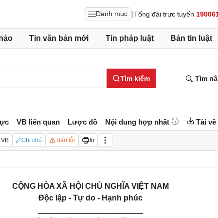
|
Danh mục
Tổng đài trực tuyến
19006
hảo
Tin văn bản mới
Tin pháp luật
Bản tin luật
Tìm kiếm
Tìm nâ
lực
VB liên quan
Lược đồ
Nội dung hợp nhất
Tải về
 VB
Ghi chú
Báo lỗi
In
CỘNG HÒA XÃ HỘI CHỦ NGHĨA VIỆT NAM
Độc lập - Tự do - Hạnh phúc
________________________