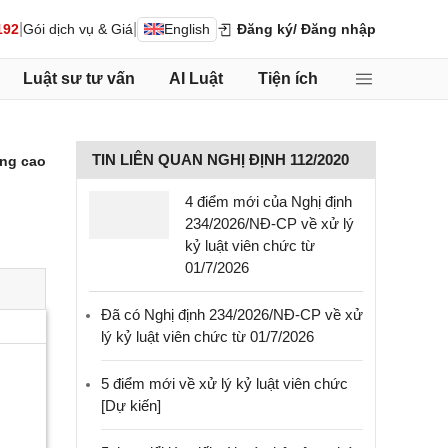
|
|
192
Gói dịch vụ & Giá
English
Đăng ký
/ Đăng nhập
Luật sư tư vấn
AI Luật
Tiện ích
TIN LIÊN QUAN NGHỊ ĐỊNH 112/2020
ng cao
4 điểm mới của Nghị định
234/2026/NĐ-CP về xử lý
kỷ luật viên chức từ
01/7/2026
Đã có Nghị định 234/2026/NĐ-CP về xử
lý kỷ luật viên chức từ 01/7/2026
5 điểm mới về xử lý kỷ luật viên chức
[Dự kiến]