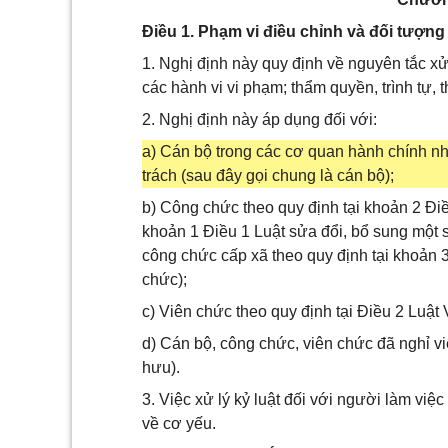
Điều 1. Phạm vi điều chỉnh và đối tượn
1. Nghị định này quy định về nguyên tắc xử 
các hành vi vi phạm; thẩm quyền, trình tự, t
2. Nghị định này áp dụng đối với:
a) Cán bộ trong các cơ quan hành chính n
trách (sau đây gọi chung là cán bộ);
b) Công chức theo quy định tại khoản 2 Đi
khoản 1 Điều 1 Luật sửa đổi, bổ sung một 
công chức cấp xã theo quy định tại khoản 
chức);
c) Viên chức theo quy định tại Điều 2 Luật
d) Cán bộ, công chức, viên chức đã nghỉ vi
hưu).
3. Việc xử lý kỷ luật đối với người làm việ
về cơ yếu.