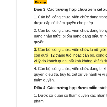
Bổ sung
Điều 3. Các trường hợp chưa xem xét xử 
1. Cán bộ, công chức, viên chức đang trong
được cấp có thẩm quyền cho phép.
2. Cán bộ, công chức, viên chức đang tron
năng nhận thức; bị ốm nặng đang điều trị n
quyền.
3. Cán bộ, công chức, viên chức là nữ giới 
con dưới 12 tháng tuổi hoặc cán bộ, công 
vì lý do khách quan, bất khả kháng khác) đ
4. Cán bộ, công chức, viên chức đang bị kh
quyền điều tra, truy tố, xét xử về hành vi 
thẩm quyền.
Điều 4. Các trường hợp được miễn trách
1. Được cơ quan có thẩm quyền xác nhận tì
phạm.