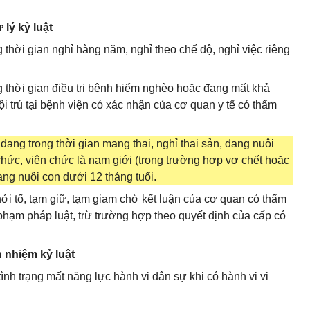
lý kỷ luật
 thời gian nghỉ hàng năm, nghỉ theo chế độ, nghỉ việc riêng
g thời gian điều trị bệnh hiểm nghèo hoặc đang mất khả
ội trú tại bệnh viện có xác nhận của cơ quan y tế có thẩm
đang trong thời gian mang thai, nghỉ thai sản, đang nuôi
chức, viên chức là nam giới (trong trường hợp vợ chết hoặc
ang nuôi con dưới 12 tháng tuổi.
ởi tố, tạm giữ, tạm giam chờ kết luận của cơ quan có thẩm
vi phạm pháp luật, trừ trường hợp theo quyết định của cấp có
 nhiệm kỷ luật
nh trạng mất năng lực hành vi dân sự khi có hành vi vi