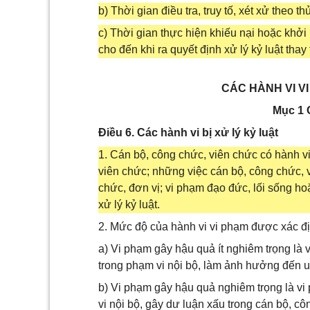
b) Thời gian điều tra, truy tố, xét xử theo th
c) Thời gian thực hiện khiếu nại hoặc khởi 
cho đến khi ra quyết định xử lý kỷ luật tha
CÁC HÀNH VI V
Mục 1 
Điều 6. Các hành vi bị xử lý kỷ luật
1. Cán bộ, công chức, viên chức có hành v
viên chức; những việc cán bộ, công chức, 
chức, đơn vị; vi phạm đạo đức, lối sống hoặ
xử lý kỷ luật.
2. Mức độ của hành vi vi phạm được xác đ
a) Vi phạm gây hậu quả ít nghiêm trọng là 
trong phạm vi nội bộ, làm ảnh hưởng đến uy
b) Vi phạm gây hậu quả nghiêm trọng là vi 
vi nội bộ, gây dư luận xấu trong cán bộ, c