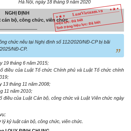
Hà Nội, ngày 18 tháng 9 năm 2020
NGHỊ ĐỊNH
ật cán bộ, công chức, viên chức
Hiệu lực: Đã biết
Tình trạng hiệu lực: Đã biết
_______________
 công chức nêu tại Nghị định số 112/2020/NĐ-CP bị bãi
/2025/NĐ-CP.
y 19 tháng 6 năm 2015;
số điều của Luật Tổ chức Chính phủ và Luật Tổ chức chính
019;
y 13 tháng 11 năm 2008;
ng 11 năm 2010;
ố điều của Luật Cán bộ, công chức và Luật Viên chức ngày
vụ;
lý kỷ luật cán bộ, công chức, viên chức.
g I QUY ĐỊNH CHUNG