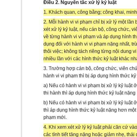
Điều 2. Nguyên tắc xử lý kỷ luật
1. Khách quan, công bằng; công khai, minh
2. Mỗi hành vi vi phạm chỉ bị xử lý một lần
xét xử lý kỷ luật, nếu cán bộ, công chức, viê
về từng hành vi vi phạm và áp dụng hình th
dụng đối với hành vi vi phạm nặng nhất, tr
thôi việc; không tách riêng từng nội dung v
nhiều lần với các hình thức kỷ luật khác nh
3. Trường hợp cán bộ, công chức, viên chức 
hành vi vi phạm thì bị áp dụng hình thức kỷ
a) Nếu có hành vi vi phạm bị xử lý kỷ luật
thi hành thì áp dụng hình thức kỷ luật nặng
b) Nếu có hành vi vi phạm bị xử lý kỷ luật 
thì áp dụng hình thức kỷ luật nặng hơn một 
phạm mới.
4. Khi xem xét xử lý kỷ luật phải căn cứ và
các tình tiết tăng nặng hoặc giảm nhẹ, thái