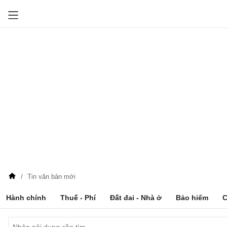
Tin văn bản mới
Hành chính
Thuế - Phí
Đất đai - Nhà ở
Bảo hiểm
C