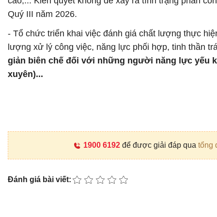
cáo,... Kiên quyết không để xảy ra tình trạng phân c
Quý III năm 2026.
- Tổ chức triển khai việc đánh giá chất lượng thực h
lượng xử lý công việc, năng lực phối hợp, tinh thần t
giản biên chế đối với những người năng lực yếu k
xuyên)...
1900 6192
để được giải đáp qua
tổng 
Đánh giá bài viết: