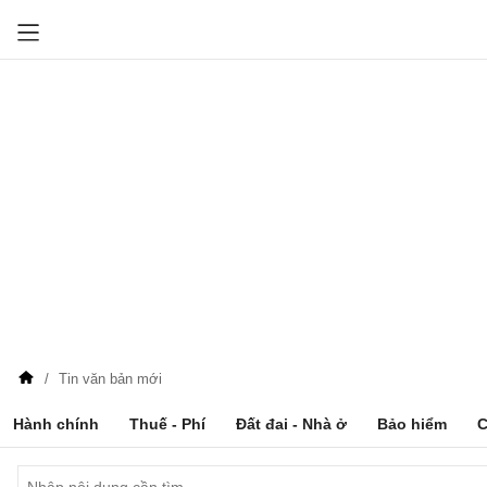
Tin văn bản mới
Hành chính
Thuế - Phí
Đất đai - Nhà ở
Bảo hiểm
C