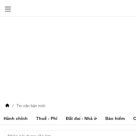
Tin văn bản mới
Hành chính
Thuế - Phí
Đất đai - Nhà ở
Bảo hiểm
C