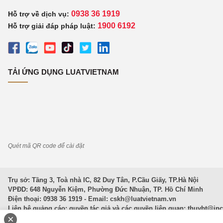
0938 36 1919
Hỗ trợ về dịch vụ:
1900 6192
Hỗ trợ giải đáp pháp luật:
TẢI ỨNG DỤNG LUATVIETNAM
Quét mã QR code để cài đặt
Trụ sở: Tầng 3, Toà nhà IC, 82 Duy Tân, P.Cầu Giấy, TP.Hà Nội
VPĐD: 648 Nguyễn Kiệm, Phường Đức Nhuận, TP. Hồ Chí Minh
Điện thoại: 0938 36 1919 - Email:
cskh@luatvietnam.vn
Liên hệ quảng cáo; quyền tác giả và các quyền liên quan:
thuybt@in
×
Văn Bản Pháp Luật
|
Luật Doanh nghiệp
|
Luật Đất đai
|
Luật Hình 