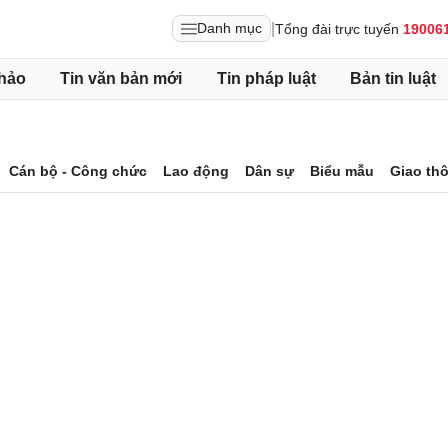
|
Danh mục
Tổng đài trực tuyến
19006
hảo
Tin văn bản mới
Tin pháp luật
Bản tin luật
Cán bộ - Công chức
Lao động
Dân sự
Biểu mẫu
Giao th