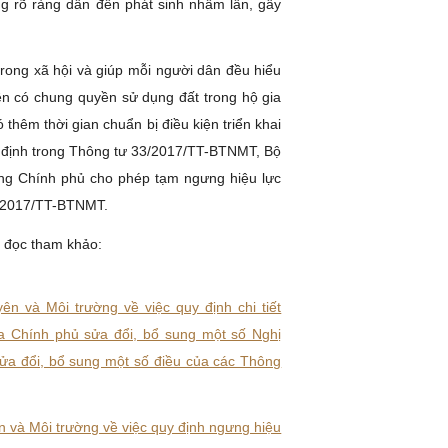
g rõ ràng dẫn đến phát sinh nhầm lẫn, gây
rong xã hội và giúp mỗi người dân đều hiểu
viên có chung quyền sử dụng đất trong hộ gia
 thêm thời gian chuẩn bị điều kiện triển khai
uy định trong Thông tư 33/2017/TT-BTNMT, Bộ
ng Chính phủ cho phép tạm ngưng hiệu lực
3/2017/TT-BTNMT.
n đọc tham khảo:
 và Môi trường về việc quy định chi tiết
a Chính phủ sửa đổi, bổ sung một số Nghị
à sửa đổi, bổ sung một số điều của các Thông
và Môi trường về việc quy định ngưng hiệu