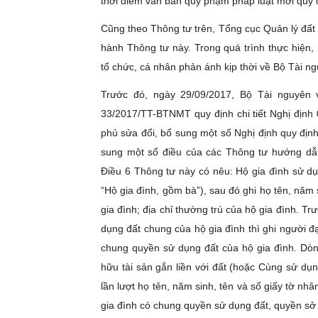
thời điểm văn bản quy phạm pháp luật mới quy đ
Cũng theo Thông tư trên, Tổng cục Quản lý đất 
hành Thông tư này. Trong quá trình thực hiện
tổ chức, cá nhân phản ánh kịp thời về Bộ Tài n
Trước đó, ngày 29/09/2017, Bộ Tài nguyên
33/2017/TT-BTNMT quy định chi tiết Nghị địn
phủ sửa đổi, bổ sung một số Nghị định quy định 
sung một số điều của các Thông tư hướng dẫn
Điều 6 Thông tư này có nêu: Hộ gia đình sử dụ
“Hộ gia đình, gồm bà”), sau đó ghi họ tên, năm 
gia đình; địa chỉ thường trú của hộ gia đình. 
dụng đất chung của hộ gia đình thì ghi người đạ
chung quyền sử dụng đất của hộ gia đình. Dòn
hữu tài sản gắn liền với đất (hoặc Cùng sử dụ
lần lượt họ tên, năm sinh, tên và số giấy tờ nh
gia đình có chung quyền sử dụng đất, quyền sở h