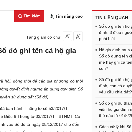
Tìm kiếm
Tìm nâng cao
TIN LIÊN QUAN
Sổ đỏ ghi tên hộ 
đình: 3 điều ngườ
Tăng giảm cỡ chữ:
phải biết
ổ đỏ ghi tên cả hộ gia
Hộ gia đình mua 
Sổ đỏ đứng tên c
mẹ hay ghi cả tê
con?
Sổ đỏ ghi tên hộ 
 hội, đồng thời để các địa phương có thời
đình, con có quy
trường quyết định ngưng áp dụng quy định Sổ
yêu cầu chia đất
quyền sử dụng đất (Sổ đỏ).
Sổ đỏ ghi đủ thà
 đã ban hành Thông tư số 53/2017/TT-
viên hộ gia đình 
thế nào từ 01/8/
n 5 Điều 6 Thông tư 33/2017/TT-BTNMT. Cụ
đình vào Sổ đỏ từ ngày 05/12/2017 cho đến
Cách xử lý khi Sổ