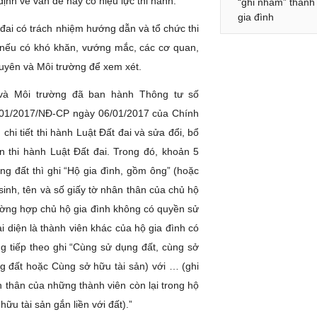
ịnh về vấn đề này có hiệu lực thi hành.
“ghi nhầm” thành
gia đình
đai có trách nhiệm hướng dẫn và tổ chức thi
, nếu có khó khăn, vướng mắc, các cơ quan,
guyên và Môi trường để xem xét.
 và Môi trường đã ban hành Thông tư số
h 01/2017/NĐ-CP ngày 06/01/2017 của Chính
chi tiết thi hành Luật Đất đai và sửa đổi, bổ
 thi hành Luật Đất đai. Trong đó, khoản 5
ng đất thì ghi “Hộ gia đình, gồm ông” (hoặc
sinh, tên và số giấy tờ nhân thân của chủ hộ
Trường hợp chủ hộ gia đình không có quyền sử
i diện là thành viên khác của hộ gia đình có
g tiếp theo ghi “Cùng sử dụng đất, cùng sở
ng đất hoặc Cùng sở hữu tài sản) với … (ghi
ân thân của những thành viên còn lại trong hộ
ữu tài sản gắn liền với đất).”