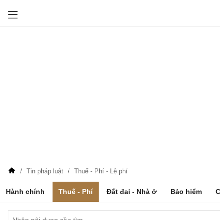
Tin pháp luật
Thuế - Phí - Lệ phí
Hành chính
Thuế - Phí
Đất đai - Nhà ở
Bảo hiểm
C