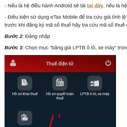
- Nếu là hệ điều hành Android sẽ tải
tại đây
, nếu là h
- Điều kiện sử dụng eTax Mobile để tra cứu giá tính l
trước khi đăng ký mã số thuế hãy tra cứu mã số thuế
Bước 2
: Đăng nhập
Bước 3
: Chọn mục “bảng giá LPTB ô tô, xe máy” trong