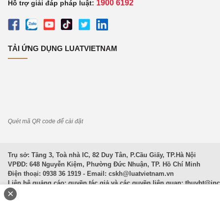
1900 6192
Hỗ trợ giải đáp pháp luật:
TẢI ỨNG DỤNG LUATVIETNAM
Quét mã QR code để cài đặt
Trụ sở: Tầng 3, Toà nhà IC, 82 Duy Tân, P.Cầu Giấy, TP.Hà Nội
VPĐD: 648 Nguyễn Kiệm, Phường Đức Nhuận, TP. Hồ Chí Minh
Điện thoại: 0938 36 1919 - Email:
cskh@luatvietnam.vn
Liên hệ quảng cáo; quyền tác giả và các quyền liên quan:
thuybt@in
×
Văn Bản Pháp Luật
|
Luật Doanh nghiệp
|
Luật Đất đai
|
Luật Hình 