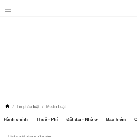
Tin pháp luật
Media Luật
Hành chính
Thuế - Phí
Đất đai - Nhà ở
Bảo hiểm
C