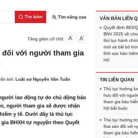
Tìm kiếm
Tìm nâng cao
VĂN BẢN LIÊN 
Quyết định 863/
BNV 2025 về côn
Tăng giảm cỡ chữ:
thủ tục hành chín
mới và bãi bỏ tro
đối với người tham gia
lĩnh vực bảo hiể
hội
n
ấn bởi:
Luật sư Nguyễn Văn Tuấn
TIN LIÊN QUAN
Thủ tục hưởng l
hưu đối với ngườ
người lao động tự do chủ động bảo
tham gia bảo hiể
kiện, người tham gia sẽ được nhận
hội bắt buộc
iểm y tế. Dưới đây là thủ tục
Thủ tục hưởng tr
 gia BHXH tự nguyện theo Quyết
thai sản đối với 
tham gia bảo hiể