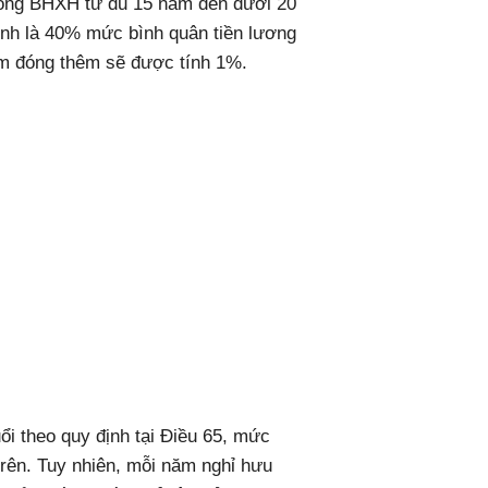
đóng BHXH từ đủ 15 năm đến dưới 20
nh là 40% mức bình quân tiền lương
m đóng thêm sẽ được tính 1%.
ổi theo quy định tại Điều 65, mức
rên. Tuy nhiên, mỗi năm nghỉ hưu