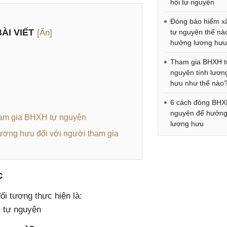
hội tự nguyện
Đóng bảo hiểm xã
ÀI VIẾT
[Ẩn]
tự nguyện thế nà
hưởng lương hư
Tham gia BHXH t
nguyện tính lươn
hưu như thế nào
6 cách đóng BHX
nguyện để hưởn
ham gia BHXH tự nguyện
lương hưu
lương hưu đối với người tham gia
c
ối tượng thực hiện là:
i tự nguyện