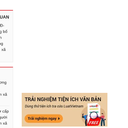
QUAN
QĐ-
g bố
h
ng
m xã
ương
i
m xã
ợ cấp
người
m xã