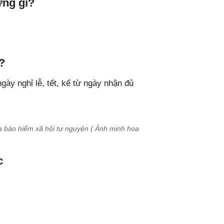
ững gì?
?
ày nghỉ lễ, tết, kể từ ngày nhận đủ
a bảo hiểm xã hội tự nguyện ( Ảnh minh hoạ
c