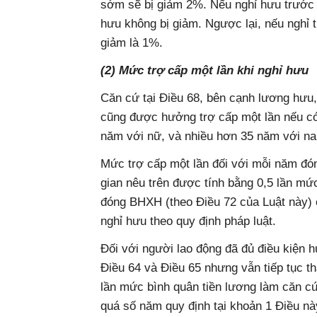
sớm sẽ bị giảm 2%. Nếu nghỉ hưu trước t
hưu không bị giảm. Ngược lại, nếu nghỉ 
giảm là 1%.
(2) Mức trợ cấp một lần khi nghỉ hưu
Căn cứ tại Điều 68, bên cạnh lương hưu
cũng được hưởng trợ cấp một lần nếu c
năm với nữ, và nhiều hơn 35 năm với n
Mức trợ cấp một lần đối với mỗi năm đó
gian nêu trên được tính bằng 0,5 lần mứ
đóng BHXH (theo Điều 72 của Luật này) 
nghỉ hưu theo quy định pháp luật.
Đối với người lao động đã đủ điều kiện 
Điều 64 và Điều 65 nhưng vẫn tiếp tục t
lần mức bình quân tiền lương làm căn 
quá số năm quy định tại khoản 1 Điều này