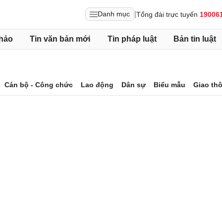
|
Danh mục
Tổng đài trực tuyến
19006
hảo
Tin văn bản mới
Tin pháp luật
Bản tin luật
Cán bộ - Công chức
Lao động
Dân sự
Biểu mẫu
Giao th