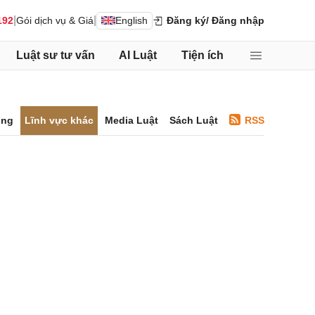
|
|
192
Gói dịch vụ & Giá
English
Đăng ký
/ Đăng nhập
Luật sư tư vấn
AI Luật
Tiện ích
ông
Lĩnh vực khác
Media Luật
Sách Luật
RSS