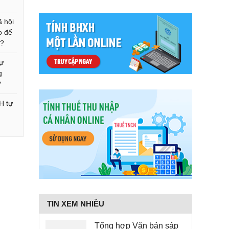
 hội
o để
u?
ự
g
?
H tự
g
TIN XEM NHIỀU
Tổng hợp Văn bản sáp