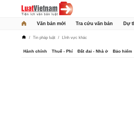
Văn bản mới
Tra cứu văn bản
Dự t
Tin pháp luật
Lĩnh vực khác
Hành chính
Thuế - Phí
Đất đai - Nhà ở
Bảo hiểm