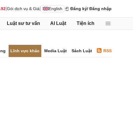
|
|
192
Gói dịch vụ & Giá
English
Đăng ký
/ Đăng nhập
Luật sư tư vấn
AI Luật
Tiện ích
ông
Lĩnh vực khác
Media Luật
Sách Luật
RSS