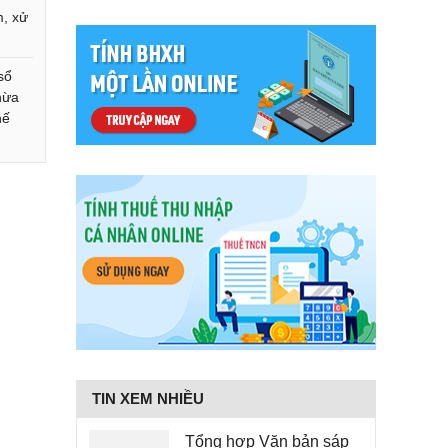
m, xử
sổ
thừa
hế
TIN XEM NHIỀU
Tổng hợp Văn bản sáp