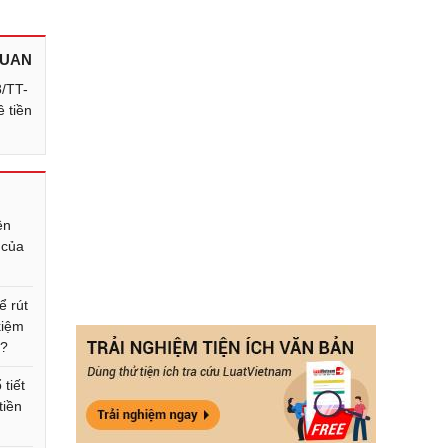
QUAN
8/TT-
 tiền
ền
 của
ể rút
 kiệm
t?
tiết
tiền