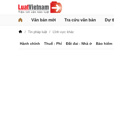
Văn bản mới
Tra cứu văn bản
Dự t
Tin pháp luật
Lĩnh vực khác
Hành chính
Thuế - Phí
Đất đai - Nhà ở
Bảo hiểm