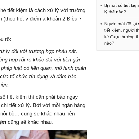
Bị mất sổ tiết kiệ
hẻ tiết kiệm là cách xử lý với trường
lý thế nào?
m (theo tiết v điểm a khoản 2 Điều 7
Người mất để lại 
tiết kiệm, người 
kế được hưởng t
u rõ:
nào?
ử lý đối với trường hợp nhàu nát,
ng hợp rủi ro khác đối với tiền gửi
 pháp luật có liên quan, mô hình quản
h của tổ chức tín dụng và đảm bảo
iền.
sổ tiết kiệm thì cần phải báo ngay
hi tiết xử lý. Bởi với mỗi ngân hàng
uy nội bộ… cũng sẽ khác nhau nên
iệm
cũng sẽ khác nhau.