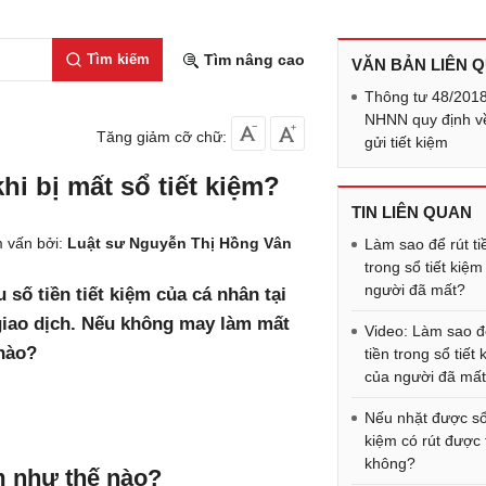
Tìm kiếm
Tìm nâng cao
VĂN BẢN LIÊN 
Thông tư 48/201
NHNN quy định về
Tăng giảm cỡ chữ:
gửi tiết kiệm
hi bị mất sổ tiết kiệm?
TIN LIÊN QUAN
 vấn bởi:
Luật sư Nguyễn Thị Hồng Vân
Làm sao để rút ti
trong sổ tiết kiệm
người đã mất?
 số tiền tiết kiệm của cá nhân tại
 giao dịch. Nếu không may làm mất
Video: Làm sao đ
nào?
tiền trong sổ tiết
của người đã mấ
Nếu nhặt được sổ 
kiệm có rút được 
không?
ệm như thế nào?