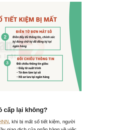
ó cấp lại không?
NHNN
, khi bị mất sổ tiết kiệm, người
quầy giao dịch của ngân hàng về việc