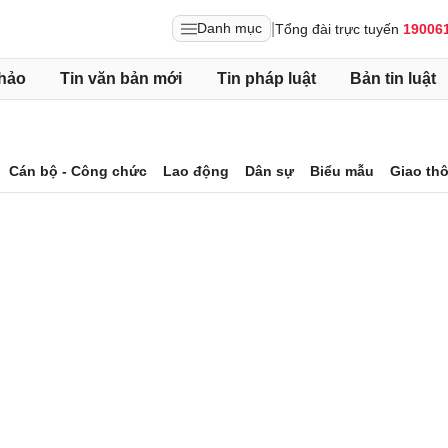
|
Danh mục
Tổng đài trực tuyến
19006
hảo
Tin văn bản mới
Tin pháp luật
Bản tin luật
Cán bộ - Công chức
Lao động
Dân sự
Biểu mẫu
Giao th